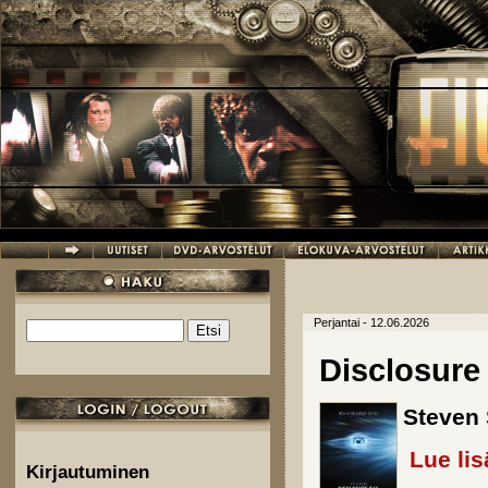
Hyppää pääsisältöön
Perjantai - 12.06.2026
Etsi
Hakulomake
Disclosure
Steven 
Lue lis
Kirjautuminen