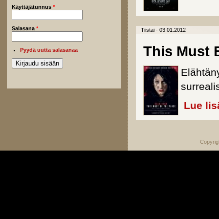
Käyttäjätunnus
*
Salasana
*
Tiistai - 03.01.2012
This Must 
Pyydä uutta salasanaa
Elähtäny
surreali
Lue lis
Copyrig