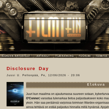
Disclosure Day
Jussi U. Pellonpää
,
Pe, 12/06/2026 - 20:06
Elokuva
Juuri kun maailma on ajautumassa suureen sotaan, kyberturvall
O’Connor
) varastaa tulenarkaa
tietoa paljastaakseen
koko maa
yksin. Hän saa peräänsä varjoissa toimivan Wardex-organisaa
ainoa tehtävä on estää paljastus hinnalla millä hyvänsä. Ajoja