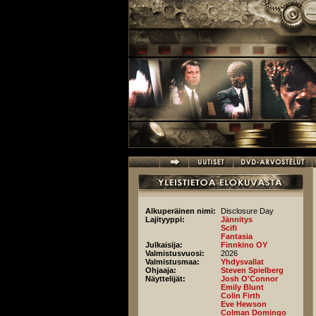
Hyppää pääsisältöön
Alkuperäinen nimi:
Disclosure Day
Lajityyppi:
Jännitys
Scifi
Fantasia
Julkaisija:
Finnkino OY
Valmistusvuosi:
2026
Valmistusmaa:
Yhdysvallat
Ohjaaja:
Steven Spielberg
Näyttelijät:
Josh O'Connor
Emily Blunt
Colin Firth
Eve Hewson
Colman Domingo