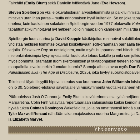
Fairchild (
Emily Blunt)
sekä Danielin tyttöystävä Jane (
Eve Hewson
).
Steven Spielberg
on yksi elokuvahistorian arvostetuimmista ja palkituimmista 
mittavan uran ihan paras – mutta erinomaisen hyvä kuitenkin. Se on joka tapa
unelma, kuin kaukainen sukulainen Spielbergin vuoden 1977 elokuvalle
Kolm
tapahtumat kulminoituvat nyt hetkeen, jolloin maapallon kahdeksan miljardia i
Spielbergin luoma tarina ja
David Koeppin
käsikirjoitus resonoivat salaliittot
e/tt15047880/fullcredits/?
yhdistää hektisen toimintaelokuvan koskettavaan scifi-draamaan parhaalla tie
tarjolla.
Disclosure Day
on nostalginen, mutta myös huippumoderni hitech-trille
mielenkiintoisimpia kysymyksiä siitä, kuuluuko totuus kaikille ja mitä sen julk
myös pohdinta Raamatun luomiskertomuksen ja faktapohjaisen tieteen solmu
maapallolla, ovatko nekin Jumalan luomia? Samoja aiheita avaa myös
Dan F
Paljastuksen aika
(
The Age of Disclosure
, 2025), joka löytyy suoratoistopalvel
Teknisesti täydellisyyttä hipova toteutus saa kruununsa
John Williamsin
loist
on jo 30. Spielberg-elokuva säveltäjälle yli viisikymmentä vuotta kestäneen yh
Päärooleissa Josh O’Connor ja Emily Blunt tekevät erinomaista työtä neljänn
Margaretina. Colin Firth väläyttää repertuaariaan salaisuuksia kaikin keinoi
hyvää tukea
Colman Domingon
Wakefieldilta, jolla on omat syynsä tehdä suu
Tyler Maxwell Renaud
nähdään takaumajaksoissa nuorina Margaretina ja D
ja
Elizabeth Marvel
.
Yhteenveto