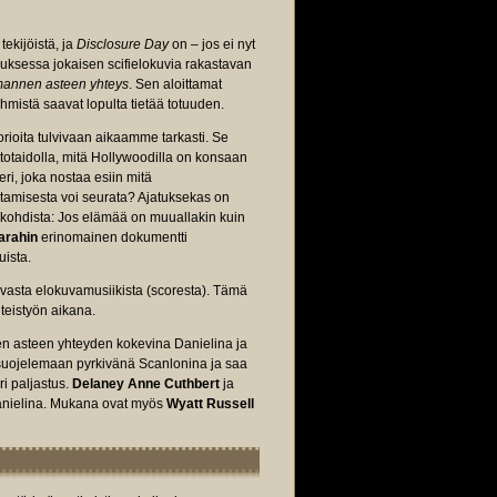
tekijöistä, ja
Disclosure Day
on – jos ei nyt
uksessa jokaisen scifielokuvia rakastavan
annen asteen yhteys
. Sen aloittamat
hmistä saavat lopulta tietää totuuden.
eorioita tulvivaan aikaamme tarkasti. Se
totaidolla, mitä Hollywoodilla on konsaan
ri, joka nostaa esiin mitä
istamisesta voi seurata? Ajatuksekas on
kohdista: Jos elämää on muuallakin kuin
arahin
erinomainen dokumentti
uista.
avasta elokuvamusiikista (scoresta). Tämä
teistyön aikana.
en asteen yhteyden kokevina Danielina ja
n suojelemaan pyrkivänä Scanlonina ja saa
ri paljastus.
Delaney Anne Cuthbert
ja
anielina. Mukana ovat myös
Wyatt Russell