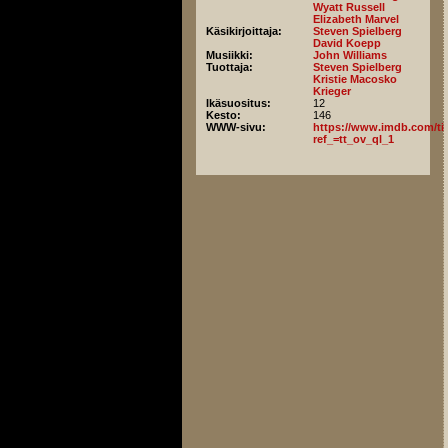
Wyatt Russell
Elizabeth Marvel
Käsikirjoittaja:
Steven Spielberg
David Koepp
Musiikki:
John Williams
Tuottaja:
Steven Spielberg
Kristie Macosko
Krieger
Ikäsuositus:
12
Kesto:
146
WWW-sivu:
https://www.imdb.com/titl
ref_=tt_ov_ql_1