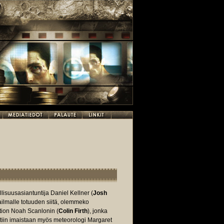
isuusasiantuntija Daniel Kellner (
Josh
ilmalle totuuden siitä, olemmeko
tion Noah Scanlonin (
Colin Firth
), jonka
htiin imaistaan myös meteorologi Margaret