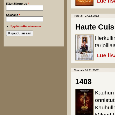
Lue lis
Käyttäjätunnus
*
Salasana
*
Torstai - 27.12.2012
Haute Cuisi
Pyydä uutta salasanaa
Herkulli
tarjoilla
Lue lis
Torstai - 01.11.2007
1408
Kauhun k
onnistut
Kauhull