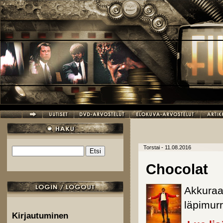
Hyppää pääsisältöön
Torstai - 11.08.2016
Etsi
Hakulomake
Chocolat
Akkuraat
läpimurr
Kirjautuminen