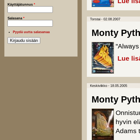
Lue lis
Käyttäjätunnus
*
Salasana
*
Torstai - 02.08.2007
Monty Pytho
Pyydä uutta salasanaa
"Always 
Lue lis
Keskiviikko - 18.05.2005
Monty Pyth
Onnistu
hyvin el
Adams t