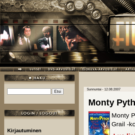
Hyppää pääsisältöön
Sunnuntai - 12.08.2007
Etsi
Hakulomake
Monty Pyth
Monty P
Grail -
Kirjautuminen