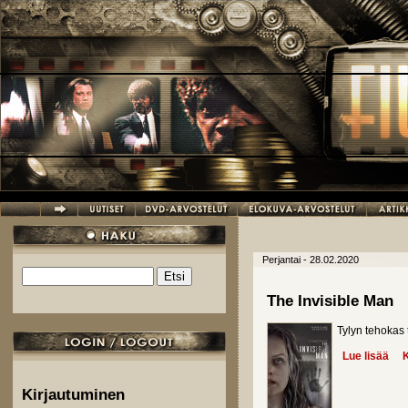
Hyppää pääsisältöön
Perjantai - 28.02.2020
Etsi
Hakulomake
The Invisible Man
Tylyn tehokas 
Lue lisää
abo
K
Kirjautuminen