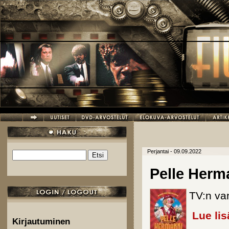
Hyppää pääsisältöön
Perjantai - 09.09.2022
Etsi
Hakulomake
Pelle Herm
TV:n van
Lue lis
Kirjautuminen