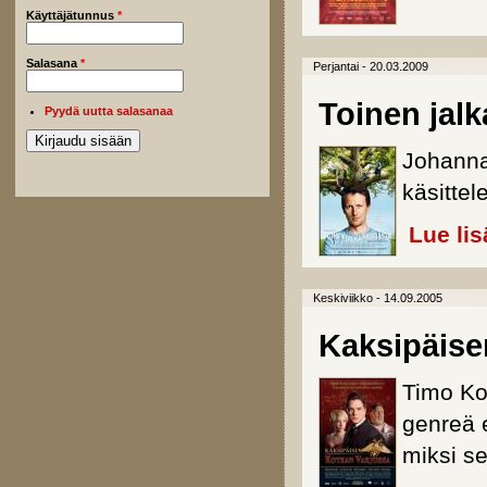
Käyttäjätunnus
*
Salasana
*
Perjantai - 20.03.2009
Toinen jal
Pyydä uutta salasanaa
Johanna
käsittel
Lue lis
Keskiviikko - 14.09.2005
Kaksipäise
Timo Koi
genreä e
miksi se