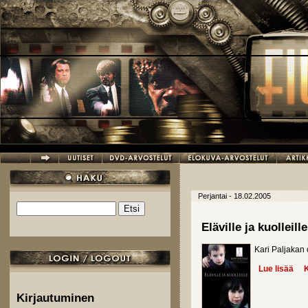
Hyppää pääsisältöön
Perjantai - 18.02.2005
Etsi
Hakulomake
Eläville ja kuolleille
Kari Paljakan
Lue lisää
abou
K
Kirjautuminen