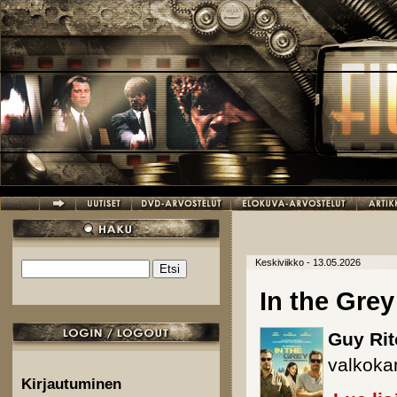
Hyppää pääsisältöön
Keskiviikko - 13.05.2026
Etsi
Hakulomake
In the Grey
Guy Rit
valkokan
Kirjautuminen