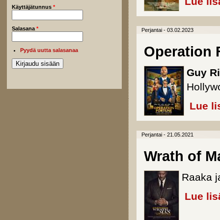
Lue lis
Käyttäjätunnus
*
Salasana
*
Perjantai - 03.02.2023
Operation 
Pyydä uutta salasanaa
Guy Ri
Hollyw
Lue li
Perjantai - 21.05.2021
Wrath of M
Raaka ja
Lue lis