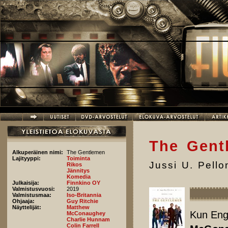
Hyppää pääsisältöön
The Gent
Alkuperäinen nimi:
The Gentlemen
Lajityyppi:
Toiminta
Jussi U. Pell
Rikos
Jännitys
Komedia
Julkaisija:
Finnkino OY
Valmistusvuosi:
2019
Valmistusmaa:
Iso-Britannia
Ohjaaja:
Guy Ritchie
Näyttelijät:
Matthew
Kun Engl
McConaughey
Charlie Hunnam
Colin Farrell