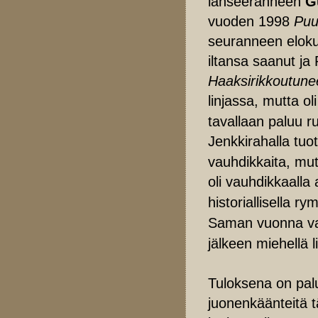
lanseeranneen
G
vuoden 1998
Puu
seuranneen elok
iltansa saanut ja 
Haaksirikkoutune
linjassa, mutta ol
tavallaan paluu r
Jenkkirahalla tuo
vauhdikkaita, mut
oli vauhdikkaalla 
historiallisella ry
Saman vuonna val
jälkeen miehellä l
Tuloksena on palu
juonenkäänteitä t