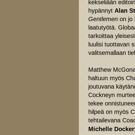
kekseliään edito
hypännyt
Alan S
Gentlemen
on jo 
laatutyötä. Globa
tarkoittaa yleise
luulisi tuottavan 
valitsemallaan tiel
Matthew McGonaug
haltuun myös Char
joutuvana käytän
Cockneyn murteel
tekee onnistuneen
hilpeä on myös Co
tehtailevana Coa
Michelle Docke