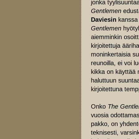
jonka tyylisuunt
Gentlemen
edusta
Daviesin
kanssa k
Gentlemen
hyötyk
aiemminkin osoit
kirjoitettuja ääri
moninkertaisia su
reunoilla, ei voi 
kikka on käyttää 
haluttuun suuntaa
kirjoitettuna tem
Onko
The Gentl
vuosia odottamas
pakko, on yhdente
teknisesti, varsin