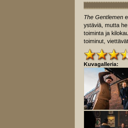
The Gentlemen
ei
ystäviä, mutta he,
toiminta ja kiloka
toiminut, viettävä
Kuvagalleria: