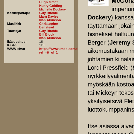
McGona
Hugh Grant
Henry Golding
imperiun
Michelle Dockery
Käsikirjoittaja:
Guy Ritchie
Dockery
) kanssa
Marn Davies
Ivan Atkinson
Musiikki:
Christopher
täyttämään jokai
Benstead
Tuottaja:
Guy Ritchie
bisnekset haltuun
Bill Block
Ivan Atkinson
Berger (
Jeremy 
Ikäsuositus:
16
Kesto:
113
WWW-sivu:
https://www.imdb.com/title/tt8367814/fullcredits?
aikomustakaan m
ref_=tt_ql_1
johtamien kiinala
Lordi Pressfield (
nyrkkeilyvalment
myöskään kostoa h
tai Mickeyn tekosi
yksityisetsivä Fle
luottokumppanins
Itse asiassa aiva