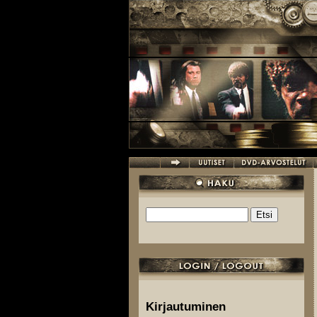
Hyppää pääsisältöön
Etsi
Hakulomake
Kirjautuminen