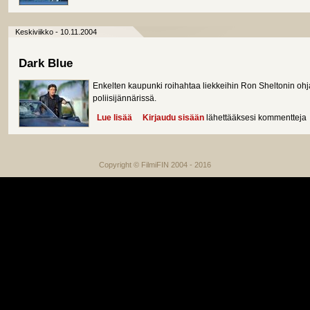
Keskiviikko - 10.11.2004
Dark Blue
Enkelten kaupunki roihahtaa liekkeihin Ron Sheltonin ohj
poliisijännärissä.
Lue lisää
about Dark Blue
Kirjaudu sisään
lähettääksesi kommentteja
Copyright © FilmiFIN 2004 - 2016