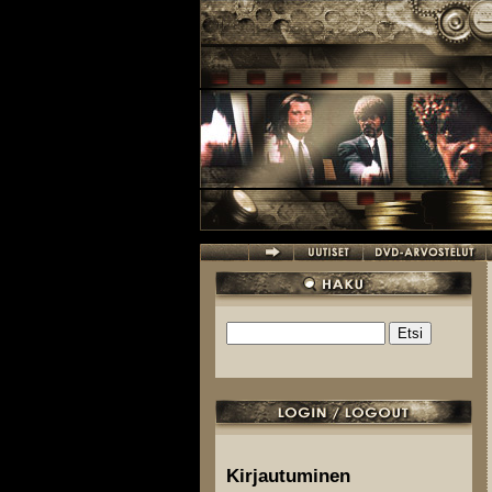
Hyppää pääsisältöön
Etsi
Hakulomake
Kirjautuminen