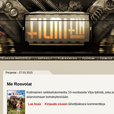
Perjantai - 27.03.2015
Me Rosvolat
Kotimainen seikkailukomedia 10-vuotiaasta Vilja-tytöstä, joka
aliarvioimaan kohdeyleisöään.
Lue lisää
about Me Rosvolat
Kirjaudu sisään
lähettääksesi kommentteja