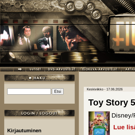
Hyppää pääsisältöön
Keskiviikko - 17.06.2026
Etsi
Hakulomake
Toy Story 
Disney/P
Lue lis
Kirjautuminen