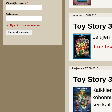
Käyttäjätunnus
*
Salasana
*
Lauantai - 09.04.2011
Toy Story 3
Pyydä uutta salasanaa
Lelujen 
Lue lis
Perjantai - 27.08.2010
Toy Story 
Kaikkie
kohonnu
seikkail