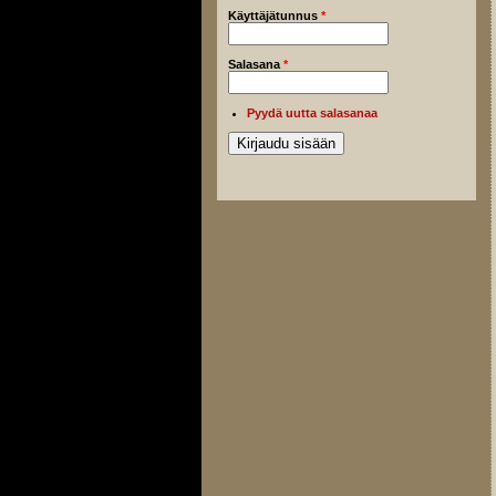
Käyttäjätunnus
*
Salasana
*
Pyydä uutta salasanaa