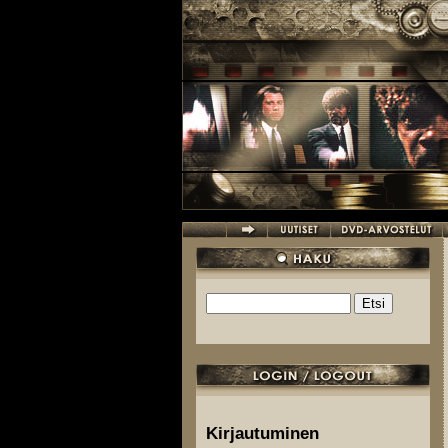
Hyppää pääsisältöön
Etsi
Hakulomake
Kirjautuminen