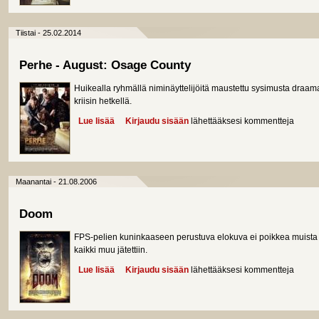
Tiistai - 25.02.2014
Perhe - August: Osage County
Huikealla ryhmällä niminäyttelijöitä maustettu sysimusta draa
kriisin hetkellä.
Lue lisää
about Perhe - August: Osage County
Kirjaudu sisään
lähettääksesi kommentteja
Maanantai - 21.08.2006
Doom
FPS-pelien kuninkaaseen perustuva elokuva ei poikkea muista pe
kaikki muu jätettiin.
Lue lisää
about Doom
Kirjaudu sisään
lähettääksesi kommentteja