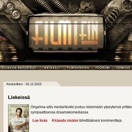
Keskiviikko - 02.12.2015
Liekeissä
Ongelma-altis mestarikokki joutuu nielemään ylpeytensä yrittä
sympaattisessa draamakomediassa.
Lue lisää
about Liekeissä
Kirjaudu sisään
lähettääksesi kommentteja