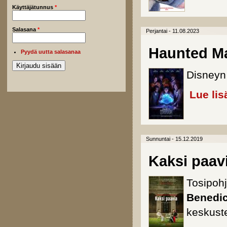
Käyttäjätunnus
*
Salasana
*
Perjantai - 11.08.2023
Haunted M
Pyydä uutta salasanaa
Disneyn 
Lue lis
Sunnuntai - 15.12.2019
Kaksi paav
Tosipoh
Benedi
keskuste