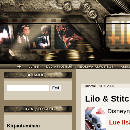
Hyppää pääsisältöön
Lauantai - 24.05.2025
Etsi
Hakulomake
Lilo & Stit
Disneyn 
Lue lis
Kirjautuminen