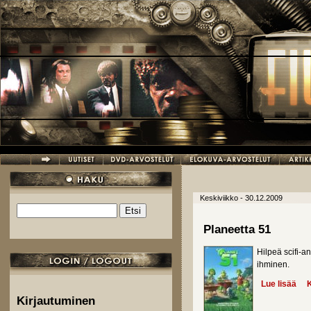
Hyppää pääsisältöön
Keskiviikko - 30.12.2009
Etsi
Hakulomake
Planeetta 51
Hilpeä scifi-a
ihminen.
Lue lisää
abo
K
Kirjautuminen