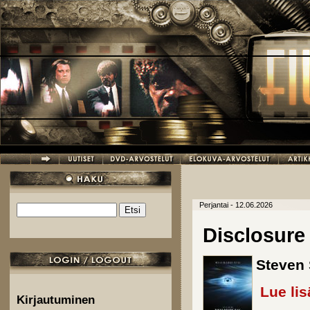
Hyppää pääsisältöön
Perjantai - 12.06.2026
Etsi
Hakulomake
Disclosure
Steven 
Lue lis
Kirjautuminen