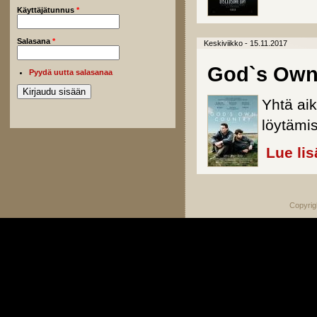
Käyttäjätunnus
*
Salasana
*
Keskiviikko - 15.11.2017
God`s Own
Pyydä uutta salasanaa
Yhtä aik
löytämi
Lue lis
Copyrig