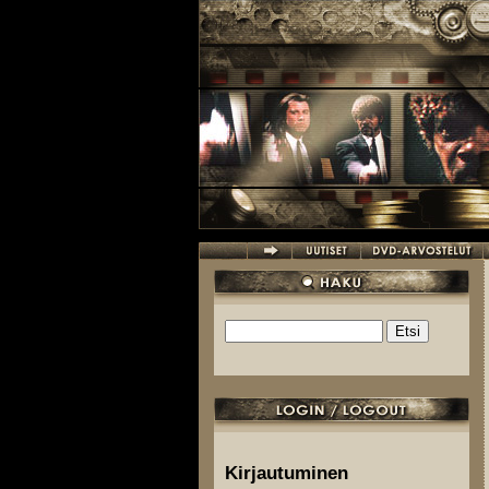
Hyppää pääsisältöön
Etsi
Hakulomake
Kirjautuminen