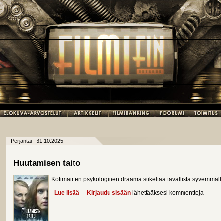
Perjantai - 31.10.2025
Huutamisen taito
Kotimainen psykologinen draama sukeltaa tavallista syvemmäll
Lue lisää
about Huutamisen taito
Kirjaudu sisään
lähettääksesi kommentteja