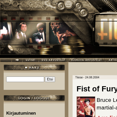
Hyppää pääsisältöön
Tiistai - 24.08.2004
Etsi
Hakulomake
Fist of Fur
Bruce L
martial-
Kirjautuminen