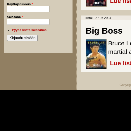
Lue lis
Käyttäjätunnus
*
Salasana
*
Tiistai - 27.07.2004
Big Boss
Pyydä uutta salasanaa
Bruce L
martial 
Lue lis
Copyrig