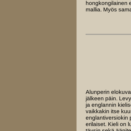
hongkongilainen e
mallia. Myös sama
Alunperin elokuva 
jälkeen päin. Lev
ja englannin kieli
vaikkakin itse kuu
englantiversiokin 
erilaiset. Kieli o
täysin sekä äänit