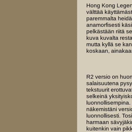
Hong Kong Legendsi
välttää käyttämäst
paremmalta heidän
anamorfisesti käsit
pelkästään riitä 
kuva kuvalta resta
mutta kyllä se kan
koskaan, ainakaan
R2 versio on huom
salaisuutena pysy
tekstuurit erottuv
selkeinä yksityisk
luonnollisempina.
näkemistäni versio
luonnollisesti. To
harmaan sävyjäkin
kuitenkin vain pik