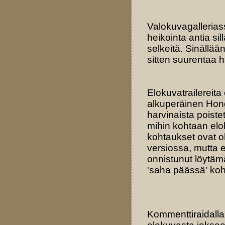
Valokuvagalleria
heikointa antia sil
selkeitä. Sinällään
sitten suurentaa
Elokuvatrailereita
alkuperäinen Hong
harvinaista poistet
mihin kohtaan elok
kohtaukset ovat o
versiossa, mutta e
onnistunut löytämä
'saha päässä' koh
Kommenttiraidall