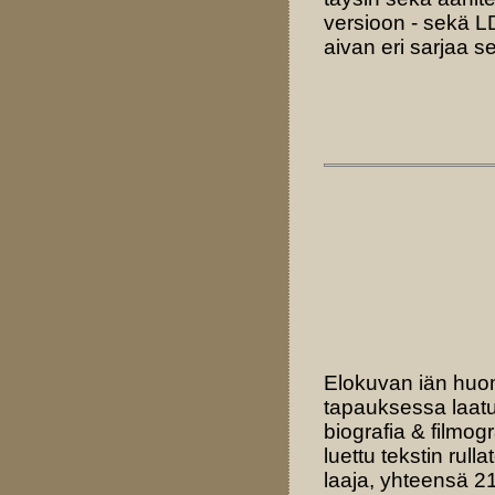
versioon - sekä LD
aivan eri sarjaa 
Elokuvan iän huomi
tapauksessa laat
biografia & filmog
luettu tekstin rull
laaja, yhteensä 2