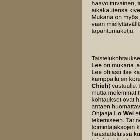
haavoittuvainen, t
aikakautensa kives
Mukana on myös ro
vaan miellyttäväll
tapahtumaketju.
Taistelukohtaukse
Lee on mukana ja n
Lee ohjasti itse 
kamppailujen koreo
Chieh
) vastuulle.
mutta molemmat tyy
kohtaukset ovat 
antaen huomattava
Ohjaaja
Lo Wei
ei
tekemiseen. Tarin
toimintajaksojen 
haastatteluissa ku