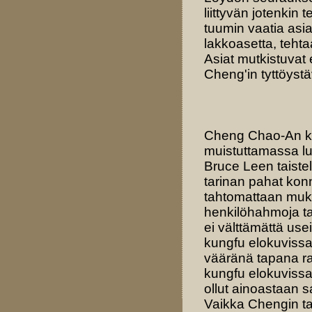
liittyvän jotenkin
tuumin vaatia asi
lakkoasetta, tehta
Asiat mutkistuvat 
Cheng'in tyttöyst
Cheng Chao-An ka
muistuttamassa l
Bruce Leen taist
tarinan pahat kon
tahtomattaan muka
henkilöhahmoja ta
ei välttämättä u
kungfu elokuvissa
vääränä tapana ra
kungfu elokuvissa
ollut ainoastaan s
Vaikka Chengin tai