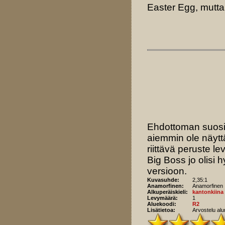
Easter Egg, mutta
Ehdottoman suosit
aiemmin ole näytt
riittävä peruste l
Big Boss jo olisi
versioon.
Kuvasuhde:
2,35:1
Anamorfinen:
Anamorfinen
Alkuperäiskieli:
kantonkiina
Levymäärä:
1
Aluekoodi:
R2
Lisätietoa:
Arvostelu alu