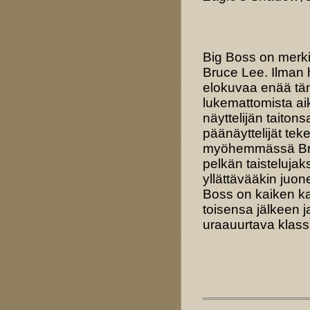
Big Boss on merk
Bruce Lee. Ilman 
elokuvaa enää tän
lukemattomista a
näyttelijän taiton
päänäyttelijät tek
myöhemmässä Bru
pelkän taistelujak
yllättävääkin juo
Boss on kaiken ka
toisensa jälkeen j
uraauurtava klass