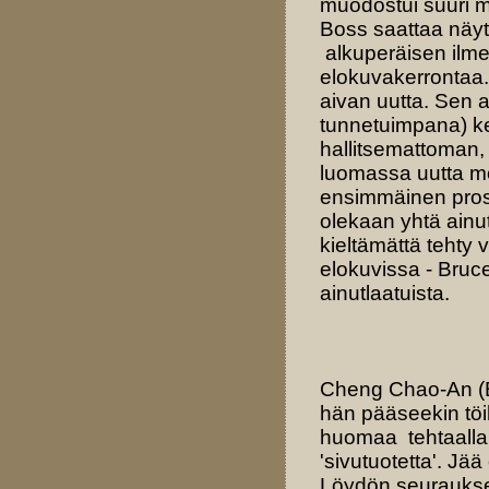
muodostui suuri me
Boss saattaa näytt
alkuperäisen ilme
elokuvakerrontaa.
aivan uutta. Sen 
tunnetuimpana) ke
hallitsemattoman,
luomassa uutta mo
ensimmäinen prose
olekaan yhtä ainut
kieltämättä teht
elokuvissa - Bruc
ainutlaatuista.
Cheng Chao-An (B
hän pääseekin töih
huomaa tehtaalla 
'sivutuotetta'. Jä
Löydön seuraukse