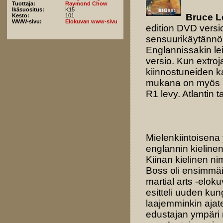
Tuottaja:
Raymond Chow
Ikäsuositus:
K15
Bruce L
Kesto:
101
WWW-sivu:
Elokuvan www-sivu
edition DVD versi
sensuurikäytännön
Englannissakin le
versio. Kun extro
kiinnostuneiden k
mukana on myös Yh
R1 levy. Atlantin
Mielenkiintoisena
englannin kielinen
Kiinan kielinen n
Boss oli ensimmäi
martial arts -elok
esitteli uuden ku
laajemminkin ajate
edustajan ympäri 