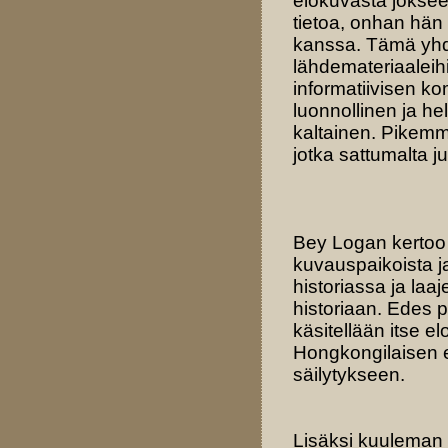
elokuvasta joksee
tietoa, onhan hän
kanssa. Tämä yhdi
lähdemateriaaleih
informatiivisen ko
luonnollinen ja he
kaltainen. Pikemmi
jotka sattumalta j
Bey Logan kertoo 
kuvauspaikoista j
historiassa ja la
historiaan. Edes 
käsitellään itse e
Hongkongilaisen e
säilytykseen.
Lisäksi kuuleman 