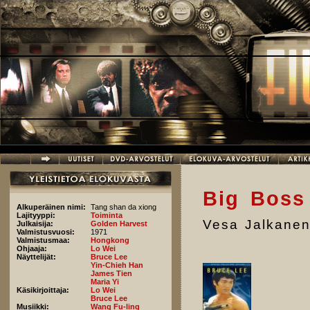
Hyppää pääsisältöön
Big Boss
Alkuperäinen nimi:
Tang shan da xiong
Lajityyppi:
Toiminta
Vesa Jalkane
Julkaisija:
Golden Harvest
Valmistusvuosi:
1971
Valmistusmaa:
Hongkong
Ohjaaja:
Lo Wei
Näyttelijät:
Bruce Lee
Yin-Chieh Han
James Tien
Maria Yi
Käsikirjoittaja:
Lo Wei
Bruce Lee
Musiikki:
Wang Fu-ling