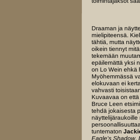
toimintajaksot sa
Draaman ja näytte
mielipiteensä. Kie
tähtiä, mutta näyt
oikein tiennyt mit
tekemään muutamia
epäilemättä yksi 
on Lo Wein ehkä h
Myöhemmässä vaih
elokuvaan ei kerta
vahvasti toisista
Kuvaavaa on että
Bruce Leen etsimis
tehdä jokaisesta 
näyttelijäraukoill
persoonallisuutta
tuntematon
Jacki
Eagle's Shadow
,