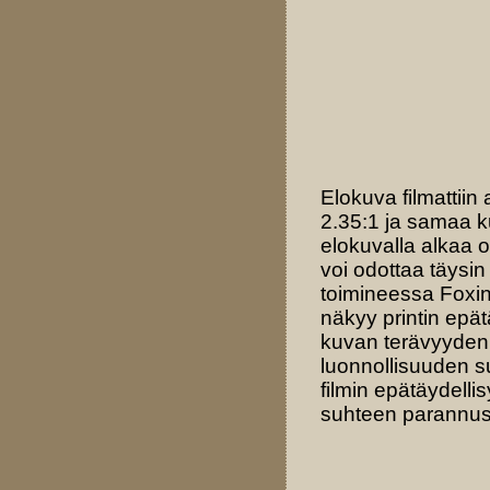
Elokuva filmattii
2.35:1 ja samaa k
elokuvalla alkaa 
voi odottaa täysin
toimineessa Foxin
näkyy printin epät
kuvan terävyyden 
luonnollisuuden s
filmin epätäydelli
suhteen parannust