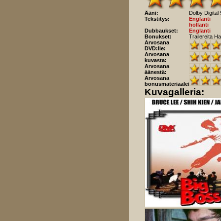
Ääni:
Dolby Digital 
Tekstitys:
Englanti
hollanti
Dubbaukset:
Englanti
Bonukset:
Trailereita H
Arvosana
DVD:lle:
Arvosana
kuvasta:
Arvosana
äänestä:
Arvosana
bonusmateriaaleista:
Kuvagalleria: