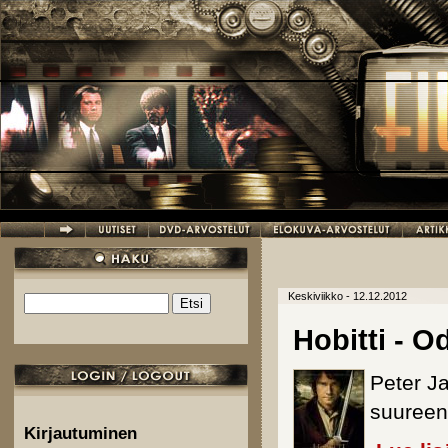
Hyppää pääsisältöön
Keskiviikko - 12.12.2012
Etsi
Hakulomake
Hobitti - 
Peter J
suureen
Kirjautuminen