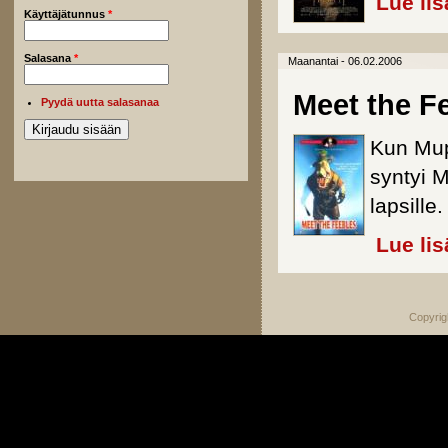
Lue lis
Käyttäjätunnus
*
Salasana
*
Maanantai - 06.02.2006
Meet the F
Pyydä uutta salasanaa
Kun Mupp
syntyi M
lapsille.
Lue lis
Copyrig