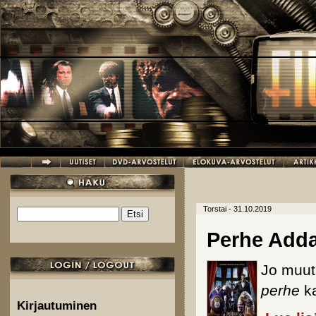
Hyppää pääsisältöön
Torstai - 31.10.2019
Etsi
Hakulomake
Perhe Add
Jo muut
perhe
ka
Kirjautuminen