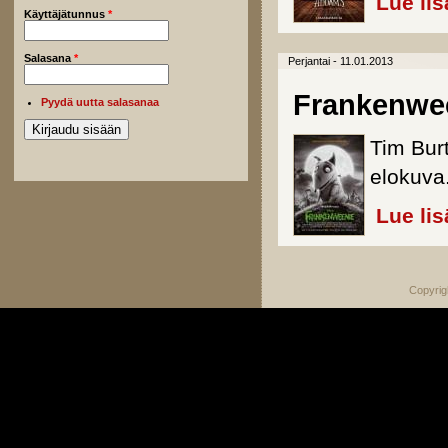
Lue lis
Käyttäjätunnus
*
Salasana
*
Perjantai - 11.01.2013
Frankenwe
Pyydä uutta salasanaa
Tim Bur
elokuva
Lue lis
Copyrig