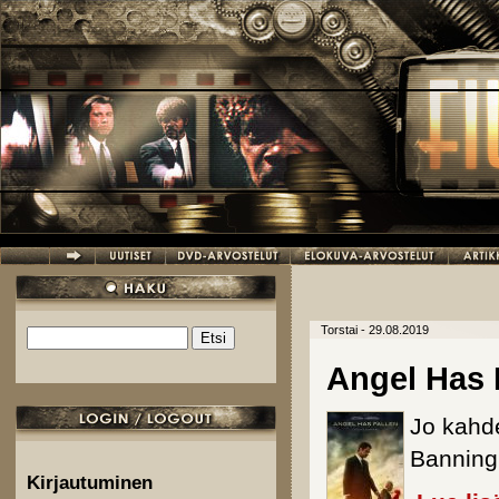
Hyppää pääsisältöön
Torstai - 29.08.2019
Etsi
Hakulomake
Angel Has 
Jo kahde
Banning 
Kirjautuminen