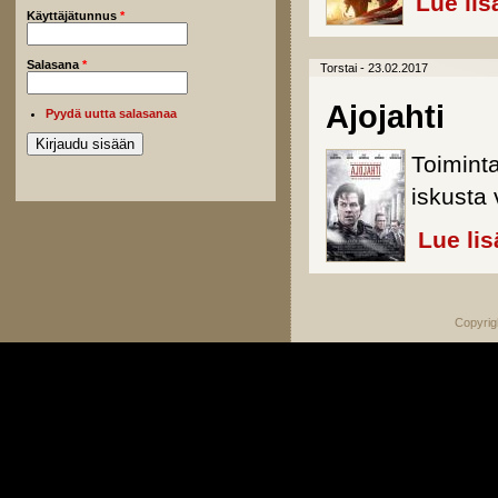
Lue lis
Käyttäjätunnus
*
Salasana
*
Torstai - 23.02.2017
Ajojahti
Pyydä uutta salasanaa
Toimint
iskusta
Lue lis
Copyrig