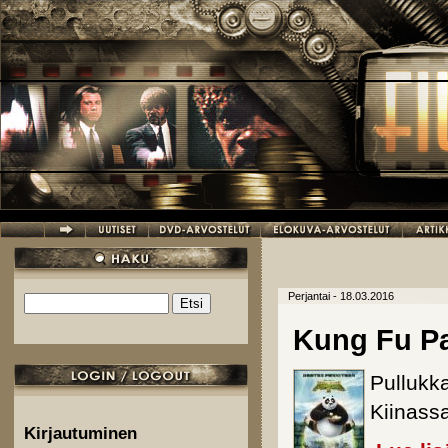
Hyppää pääsisältöön
Perjantai - 18.03.2016
Etsi
Hakulomake
Kung Fu P
Pullukk
Kiinass
Kirjautuminen