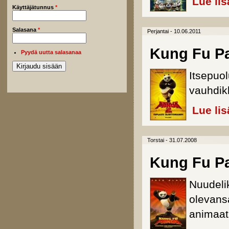
Lue lis
Käyttäjätunnus
*
Salasana
*
Perjantai - 10.06.2011
Kung Fu P
Pyydä uutta salasanaa
Itsepuo
vauhdik
Lue lis
Torstai - 31.07.2008
Kung Fu P
Nuudeli
olevans
animaat