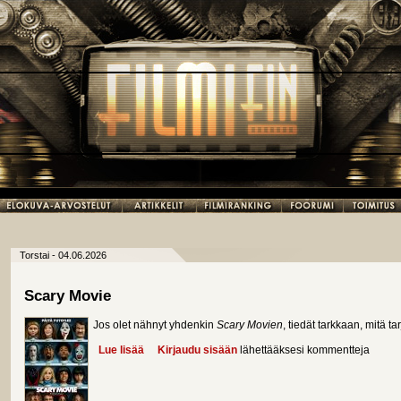
Torstai - 04.06.2026
Scary Movie
Jos olet nähnyt yhdenkin
Scary Movien
, tiedät tarkkaan, mitä tar
Lue lisää
about Scary Movie
Kirjaudu sisään
lähettääksesi kommentteja