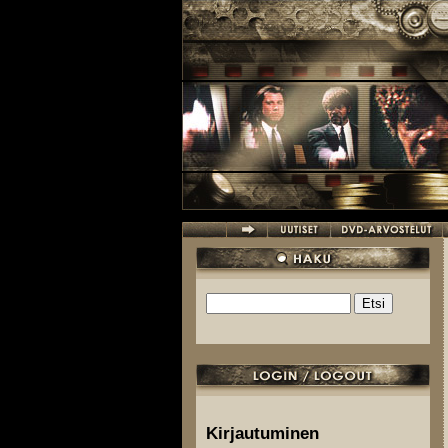
Hyppää pääsisältöön
Etsi
Hakulomake
Kirjautuminen