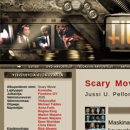
Hyppää pääsisältöön
Scary Mo
Alkuperäinen nimi:
Scary Movie
Lajityyppi:
Komedia
Jussi U. Pell
Julkaisija:
Finnkino OY
Valmistusvuosi:
2026
Valmistusmaa:
Yhdysvallat
Ohjaaja:
Michael Tiddes
Näyttelijät:
Anna Faris
Regina King
Marlon Wayans
Shawn Wayans
Maskina
Dave Sheridan
Chris Elliott
Käsikirjoittaja:
Rick Alvarez