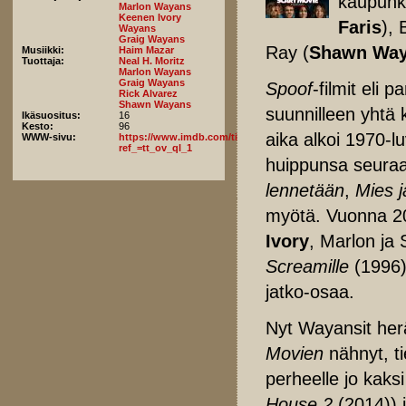
kaupunki
Marlon Wayans
Keenen Ivory
Faris
), 
Wayans
Graig Wayans
Ray (
Shawn Wa
Musiikki:
Haim Mazar
Tuottaja:
Neal H. Moritz
Marlon Wayans
Graig Wayans
Spoof
-filmit eli 
Rick Alvarez
Shawn Wayans
suunnilleen yhtä 
Ikäsuositus:
16
Kesto:
96
aika alkoi 1970-l
WWW-sivu:
https://www.imdb.com/title/tt32093575/fullcredits/?
ref_=tt_ov_ql_1
huippunsa seuraa
lennetään
,
Mies j
myötä. Vuonna 200
Ivory
, Marlon ja 
Screamille
(1996) 
jatko-osaa.
Nyt Wayansit herä
Movien
nähnyt, ti
perheelle jo kak
House 2
(2014)) ja