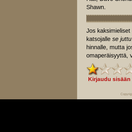
Shawn.
Jos kaksimieliset
katsojalle
se juttu
hinnalle, mutta j
omaperäisyyttä, v
Kirjaudu sisään
Copyrig