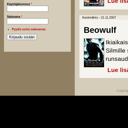
Lue lis
Käyttäjätunnus
*
Salasana
*
Keskiviikko - 21.11.2007
Beowulf
Pyydä uutta salasanaa
Ikiaikai
Silmille
runsaud
Lue lis
Copyrig