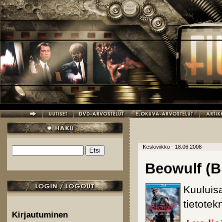
Hyppää pääsisältöön
Keskiviikko - 18.06.2008
Etsi
Hakulomake
Beowulf (B
Kuuluis
tietotek
Kirjautuminen