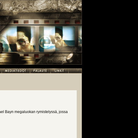
chael Bayn megaluokan rymistelyssä, jossa