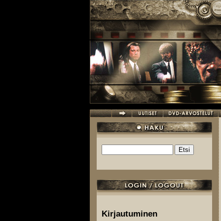
Hyppää pääsisältöön
Etsi
Hakulomake
Kirjautuminen