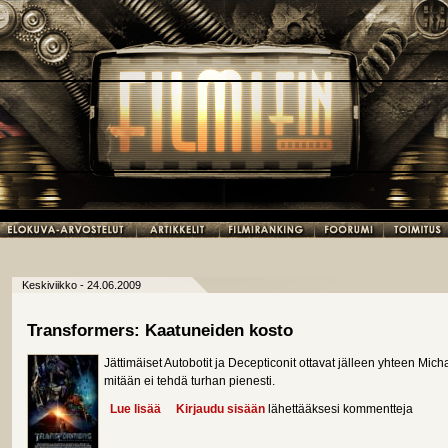
Keskiviikko - 24.06.2009
Transformers: Kaatuneiden kosto
Jättimäiset Autobotit ja Decepticonit ottavat jälleen yhteen Mi
mitään ei tehdä turhan pienesti.
Lue lisää
about Transformers: Kaatuneiden kosto
Kirjaudu sisään
lähettääksesi kommentteja