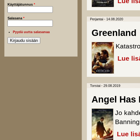
Lue lis
Käyttäjätunnus
*
Salasana
*
Perjantai - 14.08.2020
Greenland
Pyydä uutta salasanaa
Katastr
Lue lis
Torstai - 29.08.2019
Angel Has 
Jo kahde
Banning 
Lue lis