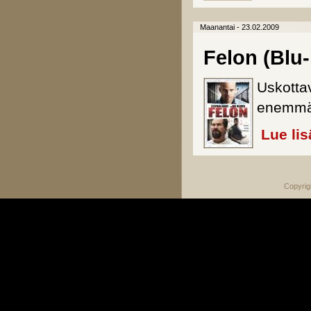
Maanantai - 23.02.2009
Felon (Blu-
Uskotta
enemmä
Lue lis
Copyrig