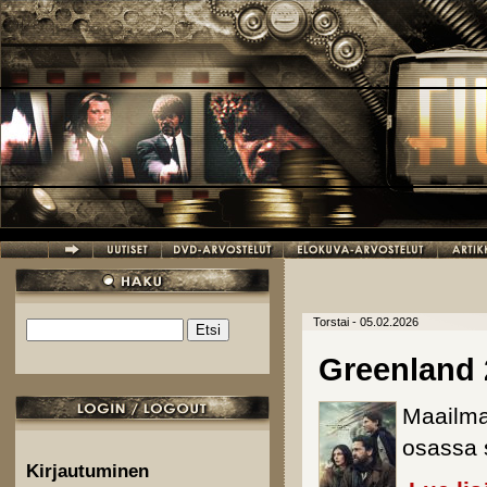
Hyppää pääsisältöön
Torstai - 05.02.2026
Etsi
Hakulomake
Greenland 
Maailma
osassa s
Kirjautuminen