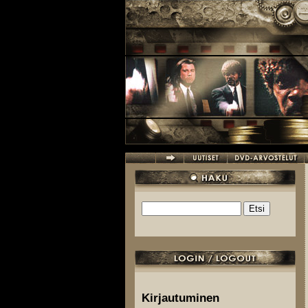
Hyppää pääsisältöön
Etsi
Hakulomake
Kirjautuminen