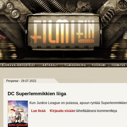
Perjantai - 29.07.2022
DC Superlemmikkien liiga
Kun Justice League on pulassa, apuun ryntää Superlemmikkien 
Lue lisää
about DC Superlemmikkien liiga
Kirjaudu sisään
lähettääksesi kommentteja