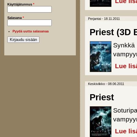
Lue lis
Käyttäjätunnus
*
Salasana
*
Perjantai - 18.11.2011
Priest (3D 
Pyydä uutta salasanaa
Synkkä 
vampyyr
Lue lis
Keskiviikko - 08.06.2011
Priest
Soturipa
vampyyr
Lue lis