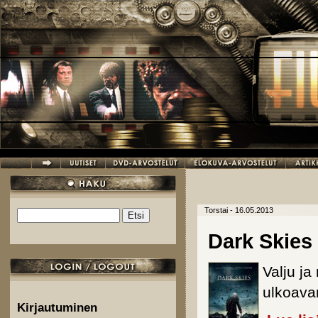
Hyppää pääsisältöön
Torstai - 16.05.2013
Etsi
Hakulomake
Dark Skies
Valju ja
ulkoava
Kirjautuminen