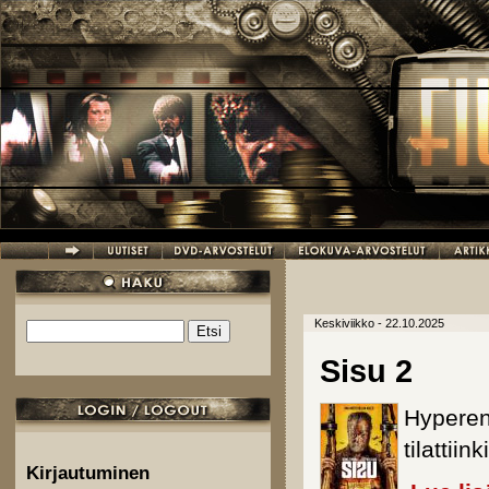
Hyppää pääsisältöön
Keskiviikko - 22.10.2025
Etsi
Hakulomake
Sisu 2
Hyperene
tilattiink
Kirjautuminen