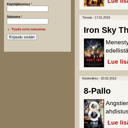
Lue lis
Käyttäjätunnus
*
Salasana
*
Torstai - 17.01.2019
Iron Sky T
Pyydä uutta salasanaa
Menesty
edellist
Lue lis
Keskiviikko - 20.02.2013
8-Pallo
Angstie
ahdistu
Lue lis