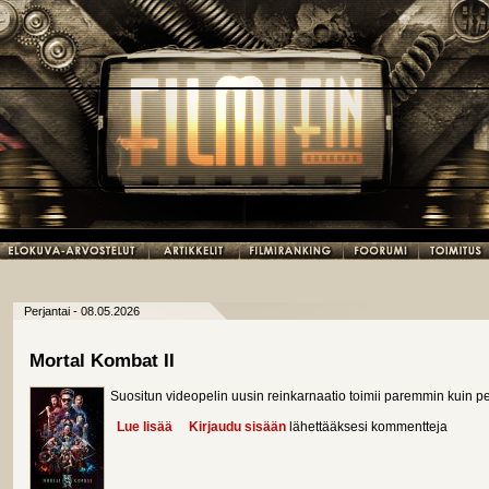
Perjantai - 08.05.2026
Mortal Kombat II
Suositun videopelin uusin reinkarnaatio toimii paremmin kuin pel
Lue lisää
about Mortal Kombat II
Kirjaudu sisään
lähettääksesi kommentteja