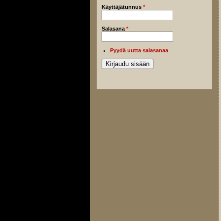
Käyttäjätunnus
*
Salasana
*
Pyydä uutta salasanaa