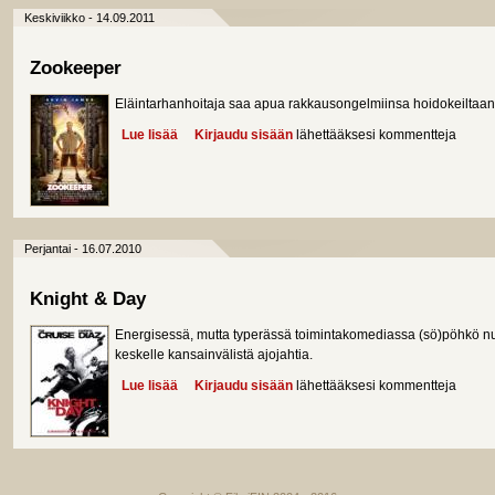
Keskiviikko - 14.09.2011
Zookeeper
Eläintarhanhoitaja saa apua rakkausongelmiinsa hoidokeiltaa
Lue lisää
about Zookeeper
Kirjaudu sisään
lähettääksesi kommentteja
Perjantai - 16.07.2010
Knight & Day
Energisessä, mutta typerässä toimintakomediassa (sö)pöhkö nu
keskelle kansainvälistä ajojahtia.
Lue lisää
about Knight & Day
Kirjaudu sisään
lähettääksesi kommentteja