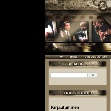
Hyppää pääsisältöön
Etsi
Hakulomake
Kirjautuminen