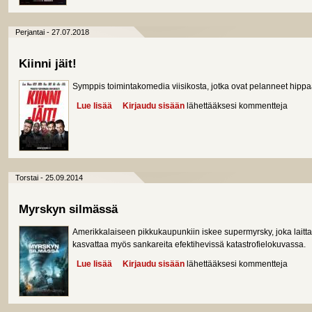
Perjantai - 27.07.2018
Kiinni jäit!
Symppis toimintakomedia viisikosta, jotka ovat pelanneet hipp
Lue lisää
about Kiinni jäit!
Kirjaudu sisään
lähettääksesi kommentteja
Torstai - 25.09.2014
Myrskyn silmässä
Amerikkalaiseen pikkukaupunkiin iskee supermyrsky, joka laitt
kasvattaa myös sankareita efektihevissä katastrofielokuvassa.
Lue lisää
about Myrskyn silmässä
Kirjaudu sisään
lähettääksesi kommentteja