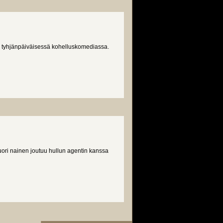
n tyhjänpäiväisessä kohelluskomediassa.
ori nainen joutuu hullun agentin kanssa