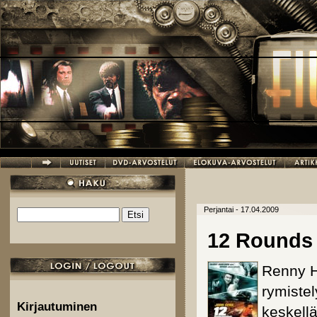
Hyppää pääsisältöön
Perjantai - 17.04.2009
Etsi
Hakulomake
12 Rounds
Renny H
rymistel
Kirjautuminen
keskellä