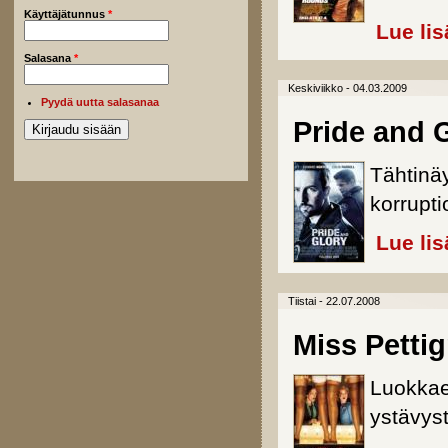
Käyttäjätunnus
*
Lue lis
Salasana
*
Keskiviikko - 04.03.2009
Pyydä uutta salasanaa
Pride and 
Tähtinä
korrupti
Lue lis
Tiistai - 22.07.2008
Miss Petti
Luokkae
ystävys