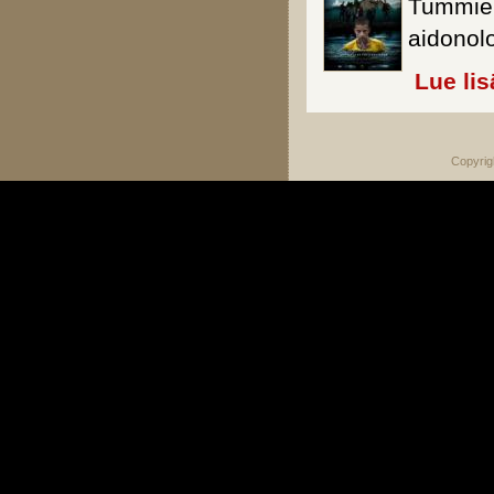
Tummien 
aidonolo
Lue lis
Copyrig