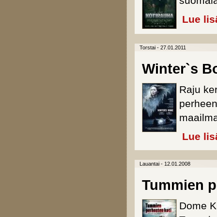
suomala
Lue lis
Torstai - 27.01.2011
Winter`s B
Raju ker
perheen
maailma
Lue lis
Lauantai - 12.01.2008
Tummien pe
Dome Ka