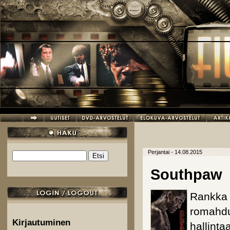
Hyppää pääsisältöön
Perjantai - 14.08.2015
Etsi
Hakulomake
Southpaw
Rankka 
romahdu
Kirjautuminen
hallinta