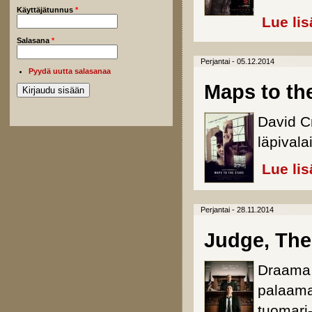
Käyttäjätunnus
*
Lue lis
Salasana
*
Perjantai - 05.12.2014
Pyydä uutta salasanaa
Maps to th
David C
läpivala
Lue lis
Perjantai - 28.11.2014
Judge, The
Draama 
palaama
tuomari