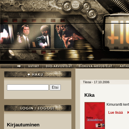
Hyppää pääsisältöön
Tiistai - 17.10.2006
Etsi
Hakulomake
Kika
Kimurantti ker
Lue lisää
abo
K
Kirjautuminen