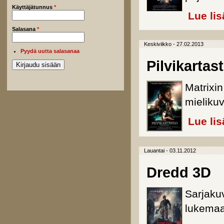
Käyttäjätunnus
*
Lue lis
Salasana
*
Keskiviikko - 27.02.2013
Pyydä uutta salasanaa
Pilvikartas
Matrixi
mielikuv
Lue lis
Lauantai - 03.11.2012
Dredd 3D
Sarjakuv
lukemaa