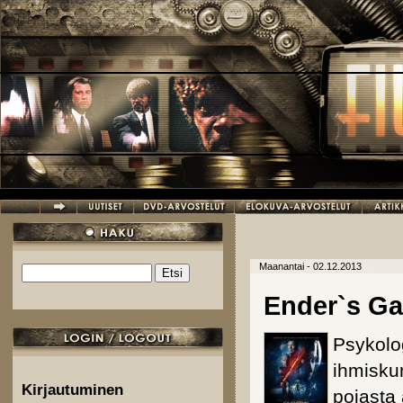
Hyppää pääsisältöön
Maanantai - 02.12.2013
Etsi
Hakulomake
Ender`s G
Psykolog
ihmisku
Kirjautuminen
pojasta