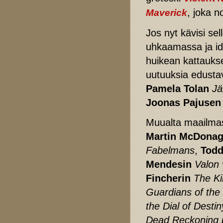
, joka n
Maverick
Jos nyt kävisi sel
uhkaamassa ja idä
huikean kattauks
uutuuksia edust
Pamela Tolan
Jä
Joonas Pajusen
Muualta maailmas
Martin McDonag
Fabelmans
,
Todd
Mendesin
Valon 
Fincherin
The Kil
Guardians of the 
the Dial of Destin
Dead Reckoning 