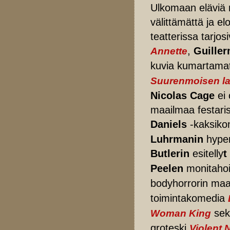
Ulkomaan eläviä n
välittämättä ja e
teatterissa tarjos
,
Guiller
Annette
kuvia kumartam
Suurenmoisen la
Nicolas Cage
ei 
maailmaa festari
Daniels
-kaksiko
Luhrmanin
hype
Butlerin
esitelly
t
Peelen
monitahoi
bodyhorrorin ma
toimintakomedia
se
Woman King
groteski
Violent 