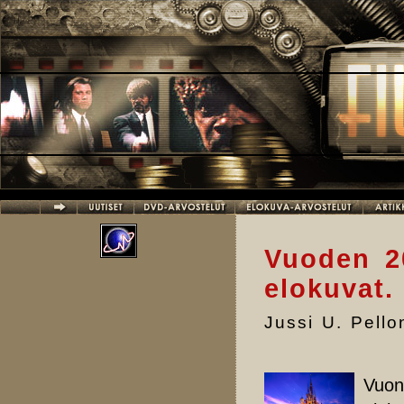
Hyppää pääsisältöön
Vuoden 2
elokuvat.
Jussi U. Pell
Vuon