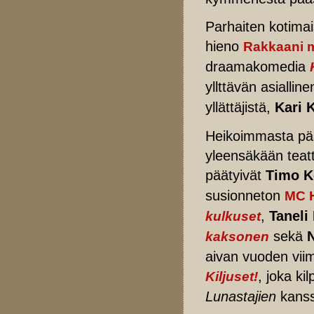
Parhaiten kotimai
hieno
Rakkaani m
draamakomedia
yllttävän asialline
yllättäjistä,
Kari 
Heikoimmasta pääs
yleensäkään teatt
päätyivät
Timo K
susionneton
MC 
,
Taneli
kulkuset
sekä
kaksonen
aivan vuoden viime
, joka ki
Kiljuset!
Lunastajien
kanss