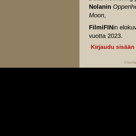
Nolanin
Oppenh
Moon
,
FilmiFIN
in eloku
vuotta 2023.
Kirjaudu sisään
Copyrig