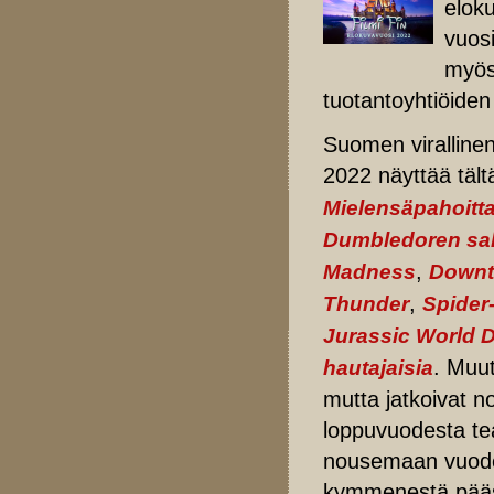
elok
vuosi
myös 
tuotantoyhtiöiden 
Suomen virallinen
2022 näyttää tält
Mielensäpahoitta
Dumbledoren sal
,
Madness
Downt
,
Thunder
Spider
Jurassic World 
. Muut
hautajaisia
mutta jatkoivat n
loppuvuodesta tea
nousemaan vuoden 
kymmenestä pääs