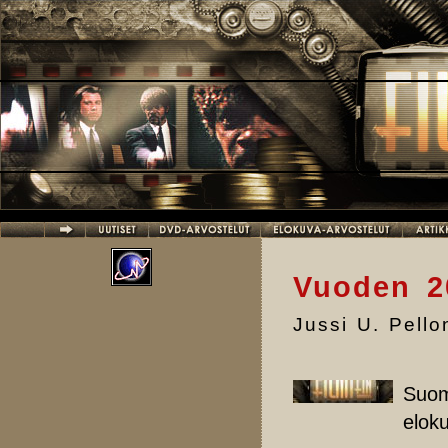
Hyppää pääsisältöön
Vuoden 20
Jussi U. Pell
Suom
elok