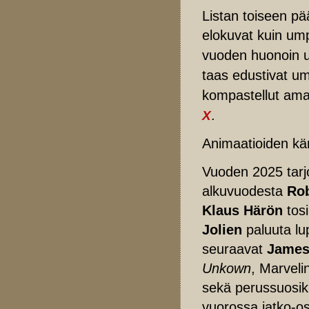
Listan toiseen pä
elokuvat kuin um
vuoden huonoin u
taas edustivat u
kompastellut ama
.
X
Animaatioiden kä
Vuoden 2025 tarjon
alkuvuodesta
Rob
Klaus Härön
tos
Jolien
paluuta lu
seuraavat
James
Unkown
, Marveli
sekä perussuosik
vuorossa jatko-osa