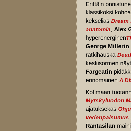
Erittäin onnistunei
klassikoksi kohoa
kekseliäs
Dream 
,
Alex 
anatomia
hyperenerginen
T
George Millerin
ratkihauska
Dead
keskisormen näytt
Fargeatin
pidäkk
erinomainen
A Di
Kotimaan tuotannoi
Myrskyluodon Ma
ajatuksekas
Ohju
vedenpaisumus
Rantasilan
main