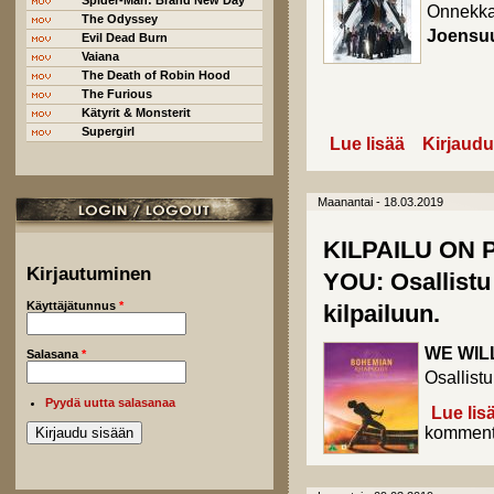
Spider-Man: Brand New Day
Onnekkaat
The Odyssey
Joensu
Evil Dead Burn
Vaiana
The Death of Robin Hood
The Furious
Kätyrit & Monsterit
Supergirl
Lue lisää
about Taikaa t
Kirjaudu
Maanantai - 18.03.2019
KILPAILU ON
Kirjautuminen
YOU: Osallist
Käyttäjätunnus
*
kilpailuun.
WE WIL
Salasana
*
Osallist
Pyydä uutta salasanaa
Lue lis
komment