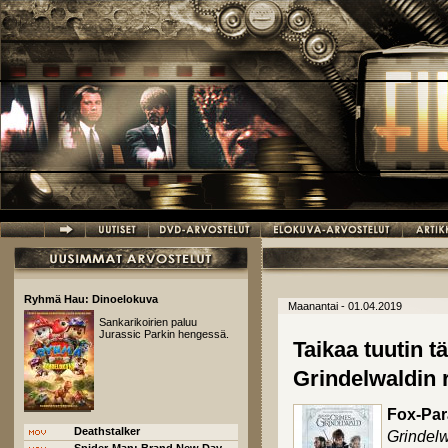
Hyppää pääsisältöön
Ryhmä Hau: Dinoelokuva
Maanantai - 01.04.2019
Sankarikoirien paluu
Jurassic Parkin hengessä.
Taikaa tuutin t
Grindelwaldin r
Fox-Pa
Deathstalker
Grindelw