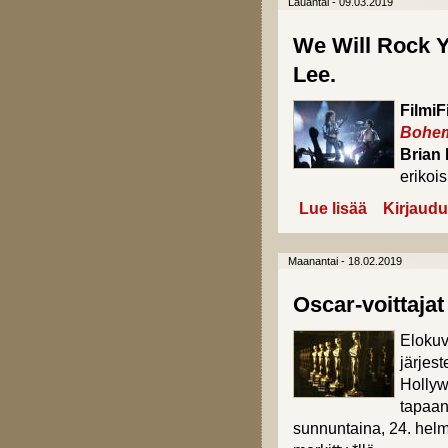
Lauantai - 09.03.2019
We Will Rock Y
Lee.
FilmiFi
Bohem
Brian
erikois
Lue lisää
about We Will
Kirjaudu
Maanantai - 18.02.2019
Oscar-voittajat
Elokuv
järjes
Hollyw
tapaan
sunnuntaina, 24. hel