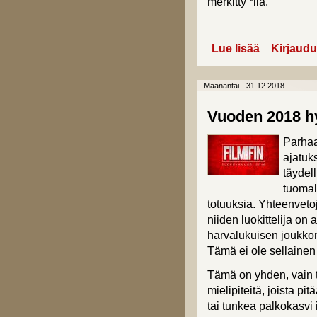
merkitty *llä.
Lue lisää
about Oscar-vo
Kirjaudu
Maanantai - 31.12.2018
Vuoden 2018 hy
Parhaa
ajatuk
täydel
tuomall
totuuksia. Yhteenvetoja
niiden luokittelija on
harvalukuisen joukkon
Tämä ei ole sellainen 
Tämä on yhden, vain 
mielipiteitä, joista pi
tai tunkea palkokasvi