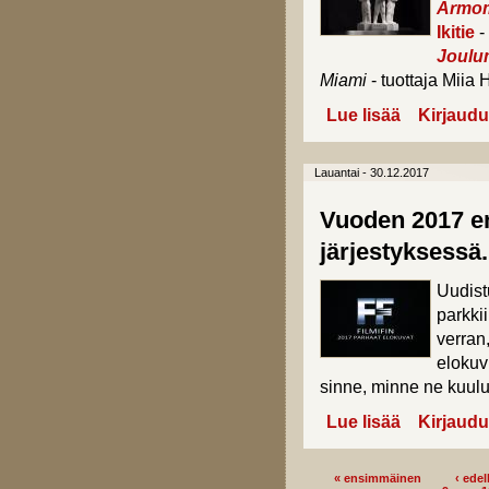
Armom
Ikitie
-
Joulu
Miami
- tuottaja Miia 
Lue lisää
about Vuoden 2
Kirjaudu
Lauantai - 30.12.2017
Vuoden 2017 en
järjestyksessä.
Uudist
parkki
verran
elokuv
sinne, minne ne kuulu
Lue lisää
about Vuoden 
Kirjaudu
« ensimmäinen
‹ edel