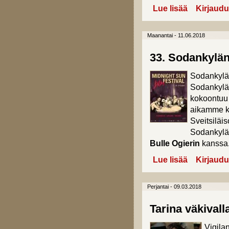
Lue lisää
about Vuoden 
Kirjaudu
Maanantai - 11.06.2018
33. Sodankylän 
Sodankylän
Sodankyläs
kokoontuu 
aikamme ki
Sveitsiläi
Sodankylää
Bulle Ogierin
kanssa
Lue lisää
about 33. Soda
Kirjaudu
Perjantai - 09.03.2018
Tarina väkivall
Vigila