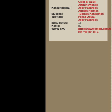
Celin El Azizi
Arthur Sylense
Käsikirjoittaja:
Joey Palmroos
Anders Holmes
Musiikki:
Tuomas Kantelinen
Tuottaja:
Pekka Ollula
Joey Palmroos
Ikäsuositus:
16
Kesto:
80
WWW-sivu:
https://www.imdb.com/titl
ref_=tt_ov_ql_1