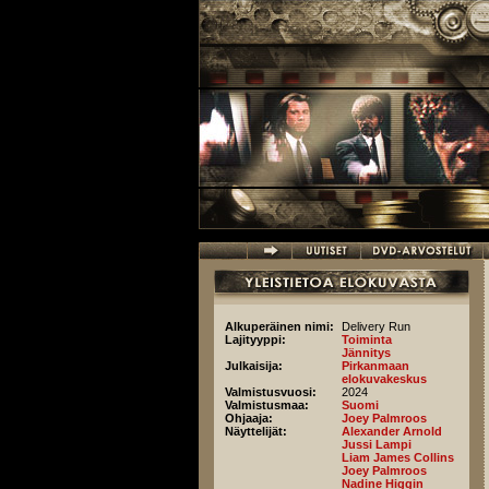
Hyppää pääsisältöön
Alkuperäinen nimi:
Delivery Run
Lajityyppi:
Toiminta
Jännitys
Julkaisija:
Pirkanmaan
elokuvakeskus
Valmistusvuosi:
2024
Valmistusmaa:
Suomi
Ohjaaja:
Joey Palmroos
Näyttelijät:
Alexander Arnold
Jussi Lampi
Liam James Collins
Joey Palmroos
Nadine Higgin