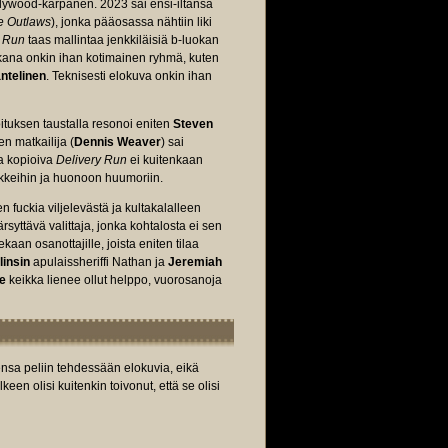
lywood-kärpänen. 2023 sai ensi-iltansa
e Outlaws
), jonka pääosassa nähtiin liki
y Run
taas mallintaa jenkkiläisiä b-luokan
akana onkin ihan kotimainen ryhmä, kuten
ntelinen
. Teknisesti elokuva onkin ihan
oituksen taustalla resonoi eniten
Steven
en matkailija (
Dennis Weaver
) sai
a kopioiva
Delivery Run
ei kuitenkaan
okkeihin ja huonoon huumoriin.
fuckia viljelevästä ja kultakalalleen
syttävä valittaja, jonka kohtalosta ei sen
aan osanottajille, joista eniten tilaa
insin
apulaissheriffi Nathan ja
Jeremiah
le
keikka lienee ollut helppo, vuorosanoja
tensa peliin tehdessään elokuvia, eikä
en olisi kuitenkin toivonut, että se olisi