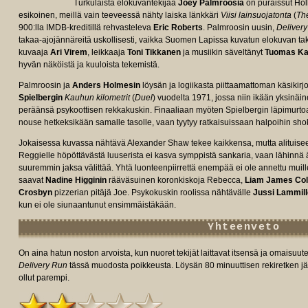
Turkulaista elokuvantekijää
Joey Palmroosia
on puraissut Hol
esikoinen, meillä vain teeveessä nähty laiska länkkäri
Viisi lainsuojatonta
(
Th
900:lla IMDB-kreditillä rehvasteleva
Eric Roberts
. Palmroosin uusin,
Deliver
takaa-ajojännäreitä uskollisesti, vaikka Suomen Lapissa kuvatun elokuvan t
kuvaaja
Ari Virem
, leikkaaja
Toni Tikkanen
ja musiikin säveltänyt
Tuomas Ka
hyvän näköistä ja kuuloista tekemistä.
e/tt30219247/fullcredits/?
Palmroosin ja
Anders Holmesin
löysän ja logiikasta piittaamattoman käsikirj
Spielbergin
Kauhun kilometrit
(
Duel
) vuodelta 1971, jossa niin ikään yksinäin
peräänsä psykoottisen rekkakuskin. Finaaliaan myöten Spielbergin läpimurto
nouse hetkeksikään samalle tasolle, vaan tyytyy ratkaisuissaan halpoihin sh
Jokaisessa kuvassa nähtävä Alexander Shaw tekee kaikkensa, mutta alituiseen 
Reggielle höpöttävästä luuserista ei kasva symppistä sankaria, vaan lähinnä är
suuremmin jaksa välittää. Yhtä luonteenpiirrettä enempää ei ole annettu muillek
saavat
Nadine Higginin
rääväsuinen koronkiskoja Rebecca,
Liam James Coll
Crosbyn
pizzerian pitäjä Joe. Psykokuskin roolissa nähtävälle
Jussi Lammil
kun ei ole siunaantunut ensimmäistäkään.
Yhteenveto
On aina hatun noston arvoista, kun nuoret tekijät laittavat itsensä ja omaisuu
Delivery Run
tässä muodosta poikkeusta. Löysän 80 minuuttisen rekiretken jälke
ollut parempi.