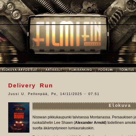
Delivery Run
Jussi U. Pellonpää
,
Pe, 14/11/2025 - 07:51
Elokuva
Nisswan pikkukaupunki talvisessa Montanassa. Persaukisen ja 
ruokalähetin Lee Shawn (
Alexander Arnold
) todellinen amokk
suotta äkämystyneen lumiaurakuskin.