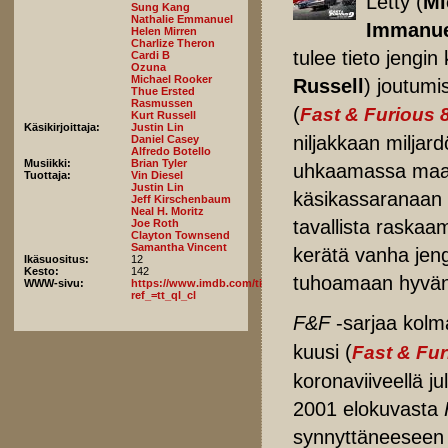
Letty (
Mi
Sung Kang
Nathalie Emmanuel
Immanue
Helen Mirren
Charlize Theron
tulee tieto jeng
Cardi B
Ozuna
Michael Rooker
Russell
) joutumi
Thue Ersted
Rasmussen
(
Fast & Furious 
Kurt Russell
Käsikirjoittaja:
Justin Lin
niljakkaan miljard
Daniel Casey
Alfredo Botello
Musiikki:
Brian Tyler
uhkaamassa maailm
Tuottaja:
Vin Diesel
Justin Lin
käsikassaranaan 
Jeff Kirschenbaum
Neal H. Moritz
tavallista raskaa
Joe Roth
Clayton Townsend
Samantha Vincent
kerätä vanha jeng
Ikäsuositus:
12
Kesto:
142
tuhoamaan hyvän n
WWW-sivu:
https://www.imdb.com/title/tt5433138/fullcredits/?
ref_=tt_ql_cl
F&F
-sarjaa kolm
kuusi (
Fast & Fur
koronaviiveellä j
2001 elokuvasta
synnyttäneeseen 