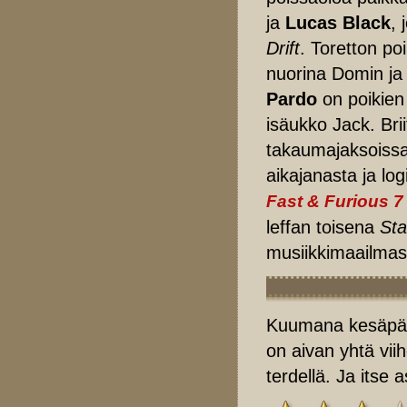
ja
Lucas Black
,
Drift
. Toretton po
nuorina Domin j
Pardo
on poikien 
isäukko Jack. Brii
takaumajaksoiss
aikajanasta ja lo
Fast & Furious 7
leffan toisena
Sta
musiikkimaailmas
Kuumana kesäpäivä
on aivan yhtä vii
terdellä. Ja itse 