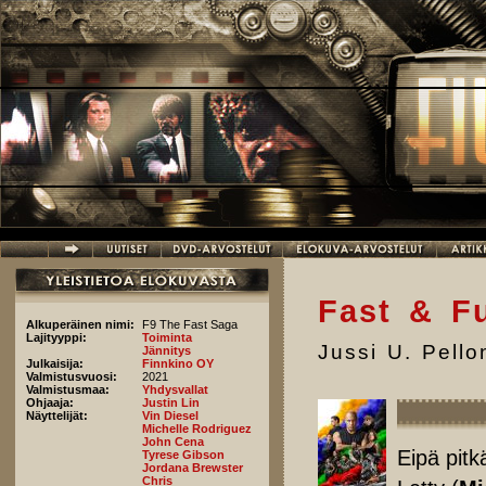
Hyppää pääsisältöön
Fast & F
Alkuperäinen nimi:
F9 The Fast Saga
Lajityyppi:
Toiminta
Jussi U. Pell
Jännitys
Julkaisija:
Finnkino OY
Valmistusvuosi:
2021
Valmistusmaa:
Yhdysvallat
Ohjaaja:
Justin Lin
Näyttelijät:
Vin Diesel
Michelle Rodriguez
John Cena
Eipä pitk
Tyrese Gibson
Jordana Brewster
Chris