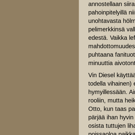
annostellaan siir
pahoinpitelyillä ni
unohtavasta höl
pelimerkkinsä val
edestä. Vaikka le
mahdottomuudessa
puhtaana fanituott
minuuttia aivotont
Vin Diesel käyttää
todella vihainen)
hymyillessään. Ai
rooliin, mutta h
Otto, kun taas pai
pärjää ihan hyvin
osista tuttujen l
poissaoloa paikk