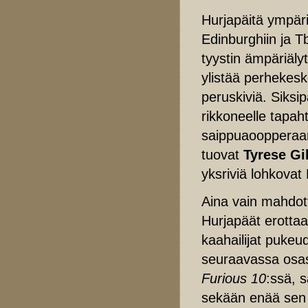
Hurjapäitä ympär
Edinburghiin ja Tb
tyystin ämpäriäly
ylistää perhekesk
peruskiviä. Siksi
rikkoneelle tapah
saippuaoopperaan 
tuovat
Tyrese Gi
yksriviä lohkovat
Aina vain mahdott
Hurjapäät erottaa
kaahailijat pukeu
seuraavassa osas
Furious 10
:ssä, s
sekään enää sen s