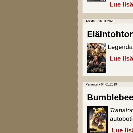
Lue lis
Torstai - 16.01.2020
Eläintohtori
Legendaa
Lue lis
Perjantai - 04.01.2019
Bumblebe
Transfo
autoboti
Lue lis