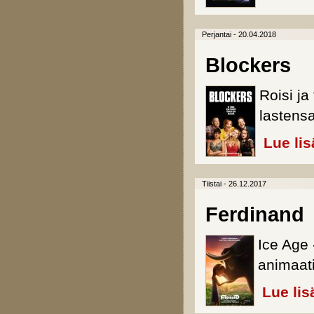
Perjantai - 20.04.2018
Blockers
Roisi j
lastens
Lue lis
Tiistai - 26.12.2017
Ferdinand
Ice Age 
animaat
Lue lis