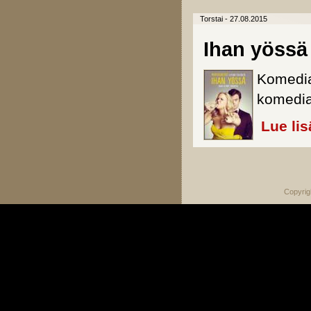
Torstai - 27.08.2015
Ihan yössä
Komedia
komedia
Lue lis
Sivut
Copyrig