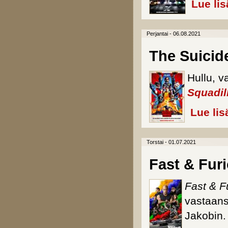
Lue lis
Perjantai - 06.08.2021
The Suicid
Hullu, v
Squadil
Lue lis
Torstai - 01.07.2021
Fast & Fur
Fast & F
vastaans
Jakobin.