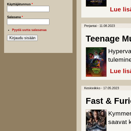
Käyttäjätunnus
*
Lue lis
Salasana
*
Perjantai - 11.08.2023
Pyydä uutta salasanaa
Teenage Mu
Hyperva
tulemin
Lue lis
Keskiviikko - 17.05.2023
Fast & Fur
Kymmen
saavat 