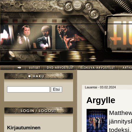
Hyppää pääsisältöön
Lauantai - 03.02.2024
Etsi
Hakulomake
Argylle
Matthew
jännitys
Kirjautuminen
todeksi.