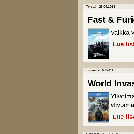
Torstai - 23.05.2013
Fast & Fur
Vaikka v
Lue lis
Tiistai - 23.08.2011
World Invas
Ylivoim
ylivoima
Lue lis