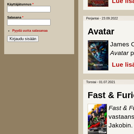
Lue lis
Käyttäjätunnus
*
Salasana
*
Perjantai - 23.09.2022
Avatar
Pyydä uutta salasanaa
James C
Avatar
p
Lue lis
Torstai - 01.07.2021
Fast & Fur
Fast & F
vastaans
Jakobin.