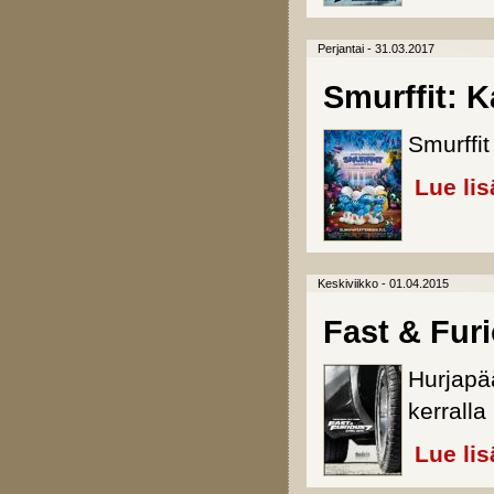
Perjantai - 31.03.2017
Smurffit: 
Smurffit
Lue lis
Keskiviikko - 01.04.2015
Fast & Fur
Hurjapää
kerralla
Lue lis