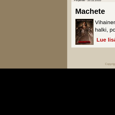
Perjantai - 10.12.2010
Machete
Vihainen
halki, p
Lue lis
Sivut
Copyrig