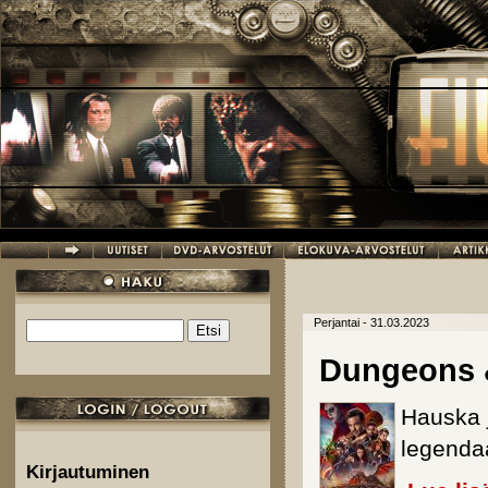
Hyppää pääsisältöön
Perjantai - 31.03.2023
Etsi
Hakulomake
Dungeons 
Hauska 
legendaa
Kirjautuminen