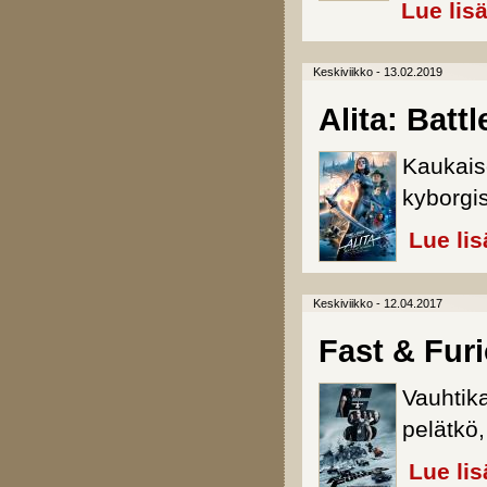
Lue lis
Keskiviikko - 13.02.2019
Alita: Batt
Kaukaise
kyborgis
Lue lis
Keskiviikko - 12.04.2017
Fast & Fur
Vauhtik
pelätkö,
Lue lis