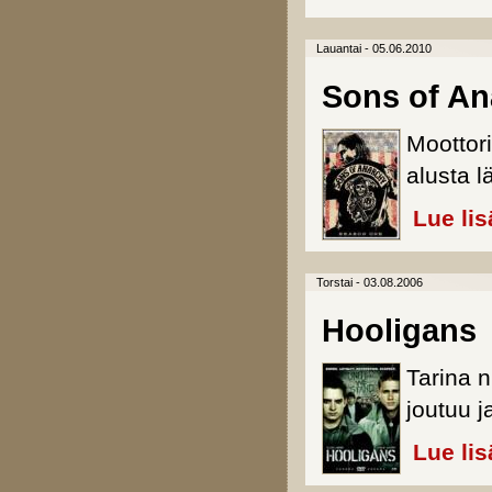
Lauantai - 05.06.2010
Sons of An
Moottor
alusta l
Lue lis
Torstai - 03.08.2006
Hooligans
Tarina n
joutuu j
Lue lis