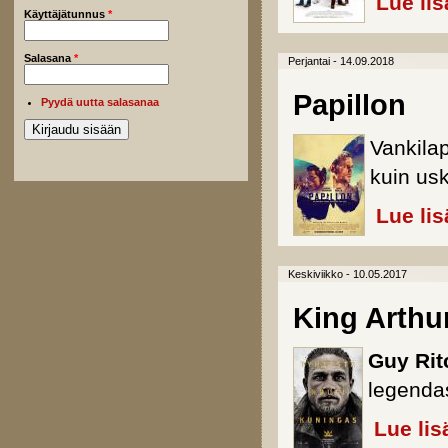
Lue lis
Käyttäjätunnus
*
Salasana
*
Perjantai - 14.09.2018
Papillon
Pyydä uutta salasanaa
Vankila
kuin us
Lue lis
Keskiviikko - 10.05.2017
King Arthu
Guy Rit
legenda
Lue lis