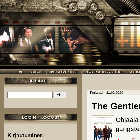
Hyppää pääsisältöön
Perjantai - 21.02.2020
Etsi
Hakulomake
The Gentl
Ohjaaj
gangste
Kirjautuminen