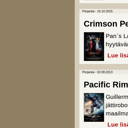
Perjantai - 16.10.2015
Crimson P
Pan`s La
hyytävän
Lue lis
Perjantai - 02.08.2013
Pacific Ri
Guiller
jättirob
maailma
Lue lis