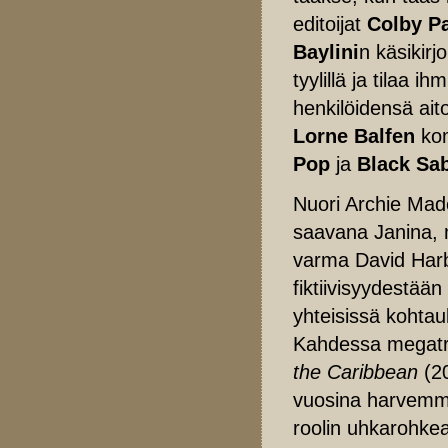
editoijat
Colby Pa
Baylini
n käsikirj
tyylillä ja tilaa 
henkilöidensä ait
Lorne Balfen
ko
Pop
ja
Black Sa
Nuori Archie Mad
saavana Janina, 
varma David Harbo
fiktiivisyydestään
yhteisissä kohtau
Kahdessa megatri
the Caribbean
(20
vuosina harvemmi
roolin uhkarohk