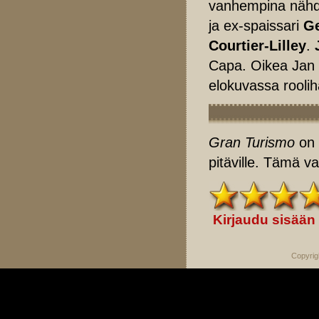
vanhempina nähd
ja ex-spaissari
Ge
Courtier-Lilley
.
Capa. Oikea Jan 
elokuvassa rooli
Gran Turismo
on 
pitäville. Tämä v
Kirjaudu sisään
Copyrig