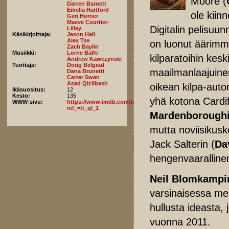
Moore (
Darren Barnett
Emelia Hartford
ole kiin
Geri Horner
Maeve Courtier-
Digitalin pelisuun
Lilley
Käsikirjoittaja:
Jason Hall
Alex Tse
on luonut äärimmä
Zach Baylin
Musiikki:
Lorne Balfe
kilparatoihin kes
Andrew Kawczynski
Tuottaja:
Doug Belgrad
maailmanlaajuinen
Dana Brunetti
Carter Swan
Asad Qizilbash
oikean kilpa-auton
Ikäsuositus:
12
Kesto:
135
yhä kotona Cardif
WWW-sivu:
https://www.imdb.com/title/tt4495098/fullcredits/?
ref_=tt_ql_1
Mardenboroughi
mutta noviisikusk
Jack Salterin (
Da
hengenvaaralline
Neil Blomkampi
varsinaisessa mer
hullusta ideasta, 
vuonna 2011.