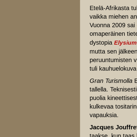
Etelä-Afrikasta t
vaikka miehen ans
Vuonna 2009 sai 
omaperäinen tiet
dystopia
Elysium
mutta sen jälkeen
peruuntumisten vu
tuli kauhuelokuv
Gran Turismolla
B
tallella. Teknises
puolia kineettises
kulkevaa tositarin
vapauksia.
Jacques Jouffre
taakse, kun taas 