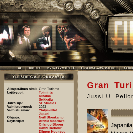
Hyppää pääsisältöön
Gran Tur
Alkuperäinen nimi:
Gran Turismo
Lajityyppi:
Toiminta
Jussi U. Pell
Draama
Seikkailu
Julkaisija:
SF Studios
Valmistusvuosi:
2023
Valmistusmaa:
Yhdysvallat
Japani
Ohjaaja:
Neill Blomkamp
Näyttelijät:
Archie Madekwe
Japanila
Orlando Bloom
David Harbour
Djimon Hounsou