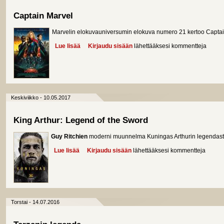
Captain Marvel
Marvelin elokuvauniversumin elokuva numero 21 kertoo Captain
Lue lisää
about Captain Marvel
Kirjaudu sisään
lähettääksesi kommentteja
Keskiviikko - 10.05.2017
King Arthur: Legend of the Sword
Guy Ritchien
moderni muunnelma Kuningas Arthurin legendast
Lue lisää
about King Arthur: Legend of the Sword
Kirjaudu sisään
lähettääksesi kommentteja
Torstai - 14.07.2016