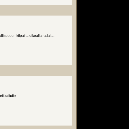
isuuden kilpailla oikealla radalla.
ikkailulle.