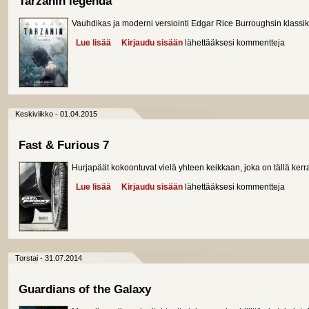
Tarzanin legenda
Vauhdikas ja moderni versiointi Edgar Rice Burroughsin klassik
Lue lisää
about Tarzanin legenda
Kirjaudu sisään
lähettääksesi kommentteja
Keskiviikko - 01.04.2015
Fast & Furious 7
Hurjapäät kokoontuvat vielä yhteen keikkaan, joka on tällä kerr
Lue lisää
about Fast & Furious 7
Kirjaudu sisään
lähettääksesi kommentteja
Torstai - 31.07.2014
Guardians of the Galaxy