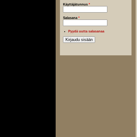
Käyttäjätunnus
*
Salasana
*
Pyydä uutta salasanaa