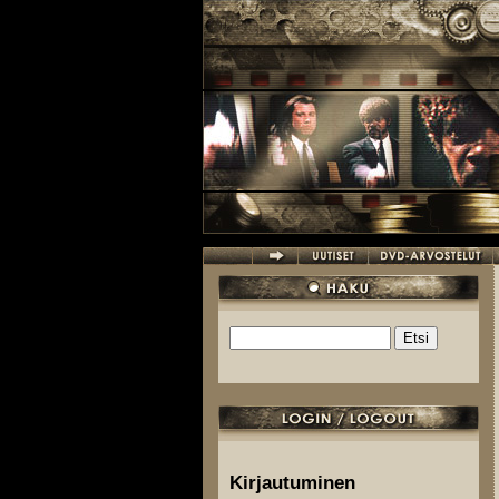
Hyppää pääsisältöön
Etsi
Hakulomake
Kirjautuminen