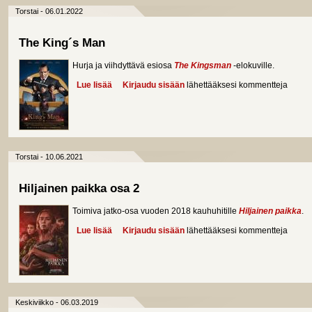
Torstai - 06.01.2022
The King´s Man
Hurja ja viihdyttävä esiosa
The Kingsman
-elokuville.
Lue lisää
about The King´s Man
Kirjaudu sisään
lähettääksesi kommentteja
Torstai - 10.06.2021
Hiljainen paikka osa 2
Toimiva jatko-osa vuoden 2018 kauhuhitille
Hiljainen paikka
.
Lue lisää
about Hiljainen paikka osa 2
Kirjaudu sisään
lähettääksesi kommentteja
Keskiviikko - 06.03.2019