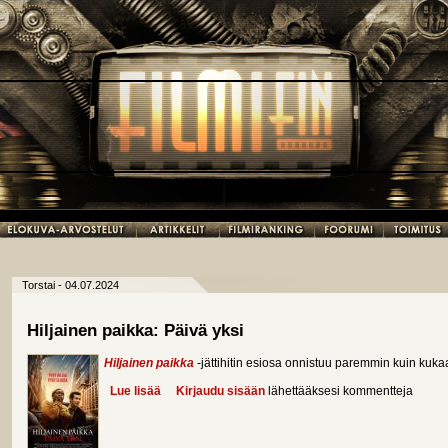
Torstai - 04.07.2024
Hiljainen paikka: Päivä yksi
Hiljainen paikka
-jättihitin esiosa onnistuu paremmin kuin kuk
Lue lisää
about Hiljainen paikka: Päivä yksi
Kirjaudu sisään
lähettääksesi kommentteja