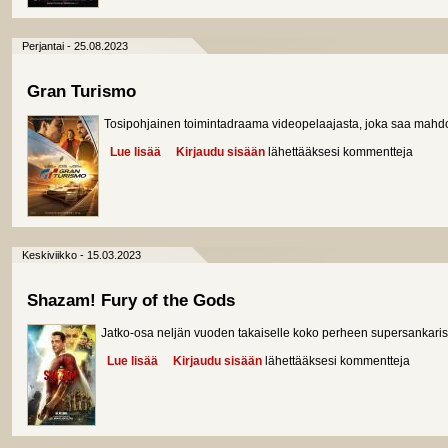
Perjantai - 25.08.2023
Gran Turismo
Tosipohjainen toimintadraama videopelaajasta, joka saa mahdoll
Lue lisää
about Gran Turismo
Kirjaudu sisään
lähettääksesi kommentteja
Keskiviikko - 15.03.2023
Shazam! Fury of the Gods
Jatko-osa neljän vuoden takaiselle koko perheen supersankarise
Lue lisää
about Shazam! Fury of the Gods
Kirjaudu sisään
lähettääksesi kommentteja