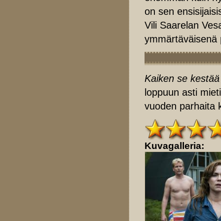
on sen ensisijais
Vili Saarelan Ve
ymmärtäväisenä 
Kaiken se kestää
loppuun asti miet
vuoden parhaita k
Kuvagalleria: