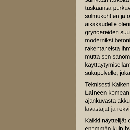
tuskaansa purkav
solmukohtien ja
aikakaudelle olen
gryndereiden suun
moderniksi betoni
rakentaneista ihm
mutta sen sanoma
käyttäytymiselläm
sukupolvelle, jok
Teknisesti Kaike
Laineen
komean k
ajankuvasta akkur
lavastajat ja rekvi
Kaikki näyttelijä
enemmän kuin hyvi