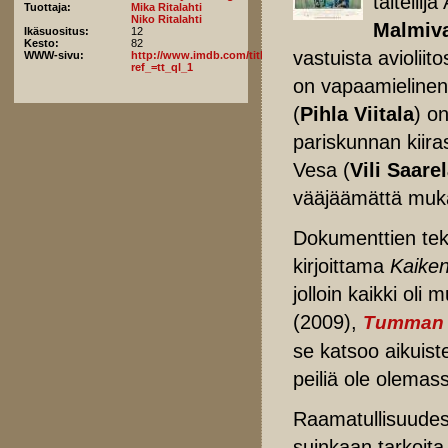
taiteilija
Tuottaja:
Mika Ritalahti
Niko Ritalahti
Malmiv
Ikäsuositus:
12
Kesto:
82
vastuista avioliit
WWW-sivu:
http://www.imdb.com/title/tt5716438/fullcredits?
ref_=tt_ql_1
on vapaamielinen 
(
Pihla Viitala
) o
pariskunnan kiira
Vesa (
Vili Saare
vääjäämättä muk
Dokumenttien teki
kirjoittama
Kaiken
jolloin kaikki ol
(2009),
Tumman 
se katsoo aikuist
peiliä ole olemas
Raamatullisuudest
suinkaan tarkoita