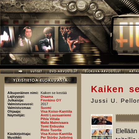
Hyppää pääsisältöön
Kaiken s
Alkuperäinen nimi:
Kaiken se kestää
Lajityyppi:
Draama
Jussi U. Pell
Julkaisija:
Finnkino OY
Valmistusvuosi:
2017
Valmistusmaa:
Suomi
Ohjaaja:
Visa Koiso-Kanttila
Näyttelijät:
Antti Luusuaniemi
Pihla Viitala
Malla Malmivaara
Tomi Enbuska
Elellään
Risto Tuorila
Käsikirjoittaja:
Visa Koiso-Kanttila
Musiikki:
Per Störby Jutbring