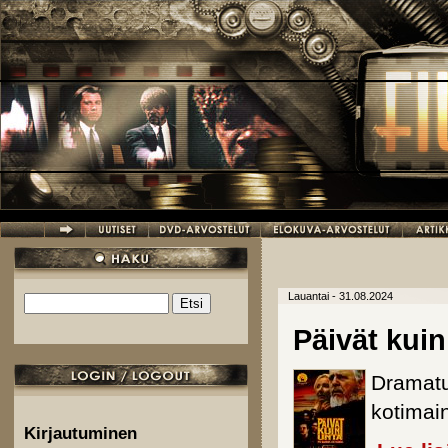
Hyppää pääsisältöön
Lauantai - 31.08.2024
Etsi
Hakulomake
Päivät kuin
Dramatur
kotimai
Kirjautuminen