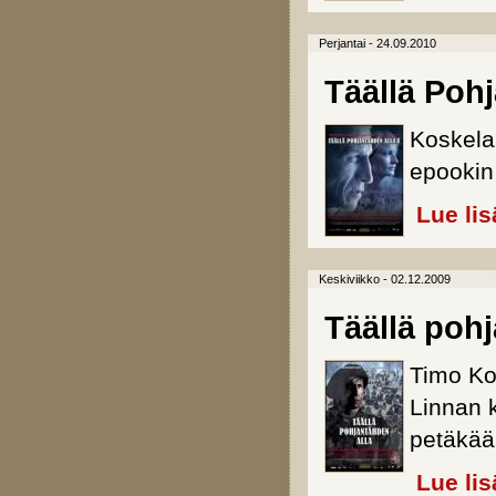
Perjantai - 24.09.2010
Täällä Pohj
Koskela
epookin
Lue lis
Keskiviikko - 02.12.2009
Täällä pohj
Timo Koi
Linnan k
petäkää
Lue lis