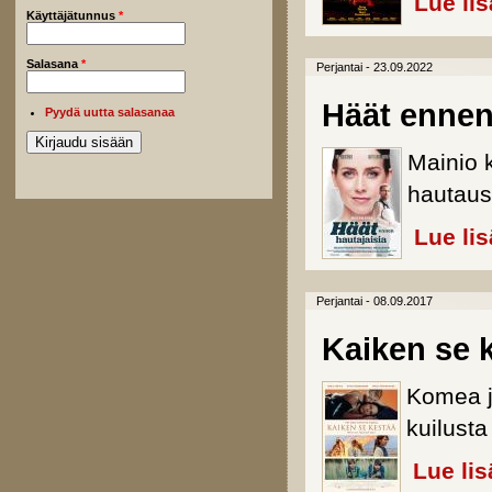
Lue li
Käyttäjätunnus
*
Salasana
*
Perjantai - 23.09.2022
Häät ennen
Pyydä uutta salasanaa
Mainio 
hautaus
Lue li
Perjantai - 08.09.2017
Kaiken se 
Komea j
kuilusta
Lue lis