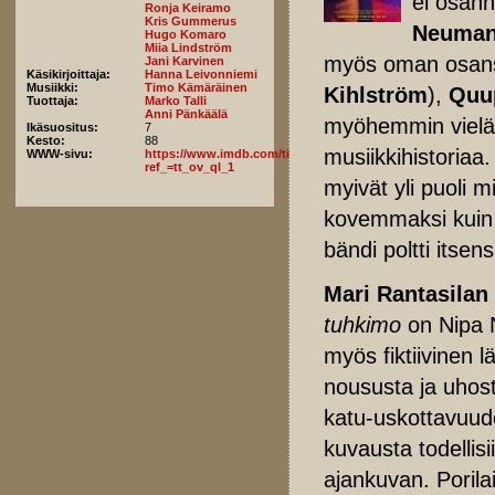
ei osann
Ronja Keiramo
Kris Gummerus
Neuman
Hugo Komaro
Miia Lindström
myös oman osans
Jani Karvinen
Käsikirjoittaja:
Hanna Leivonniemi
Musiikki:
Timo Kämäräinen
Kihlström
),
Quu
Tuottaja:
Marko Talli
Anni Pänkäälä
myöhemmin viel
Ikäsuositus:
7
Kesto:
88
musiikkihistoriaa
WWW-sivu:
https://www.imdb.com/title/tt27141260/fullcredits/?
ref_=tt_ov_ql_1
myivät yli puoli m
kovemmaksi kuin k
bändi poltti itsen
Mari Rantasilan
tuhkimo
on Nipa 
myös fiktiivinen
noususta ja uhos
katu-uskottavuud
kuvausta todellisi
ajankuvan. Porilai