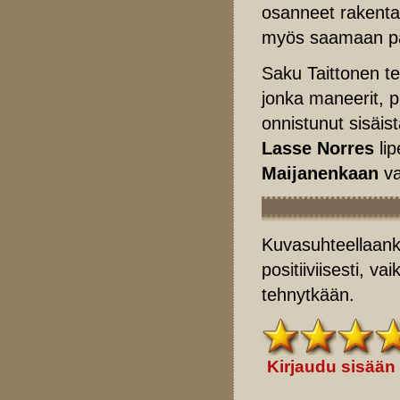
osanneet rakentaa
myös saamaan pa
Saku Taittonen t
jonka maneerit, p
onnistunut sisäis
Lasse Norres
lip
Maijanenkaan
va
Kuvasuhteellaank
positiiviisesti, v
tehnytkään.
Kirjaudu sisään