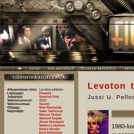
Hyppää pääsisältöön
Levoton 
Alkuperäinen nimi:
Levoton tuhkimo
Lajityyppi:
Draama
Jussi U. Pell
Julkaisija:
Nordisk Film
Valmistusvuosi:
2024
Valmistusmaa:
Suomi
Ohjaaja:
Mari Rantasila
Näyttelijät:
Saku Taittonen
Mauno Terävä
Samuel Kujala
Alvari Stenbäck
1980-luv
Valtteri Lehtinen
Reino Nordin
Emil Kihlström