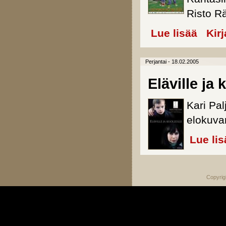
Risto R
Lue lisää
about Ris
Kir
Perjantai - 18.02.2005
Eläville ja 
Kari Pa
elokuvan
Lue lis
Copyrig