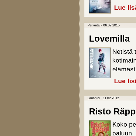
Lue lis
Perjantai - 06.02.2015
Lovemilla
Netistä 
kotimai
elämäst
Lue lis
Lauantai - 11.02.2012
Risto Räppä
Koko pe
paluun.