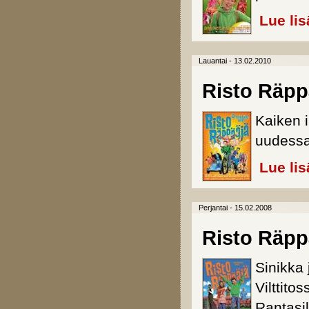
Lue lis
Lauantai - 13.02.2010
Risto Räpp
Kaiken 
uudessa
Lue lis
Perjantai - 15.02.2008
Risto Räpp
Sinikka 
Vilttito
Rantasi