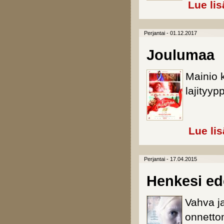
Lue lis
Perjantai - 01.12.2017
Joulumaa
Mainio 
lajityyp
Lue li
Perjantai - 17.04.2015
Henkesi ed
Vahva j
onnetto