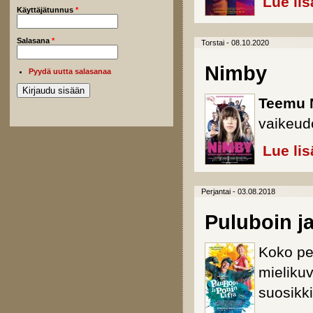
Lue lis
Käyttäjätunnus
*
Salasana
*
Torstai - 08.10.2020
Nimby
Pyydä uutta salasanaa
Teemu 
vaikeud
Lue lis
Perjantai - 03.08.2018
Puluboin ja
Koko pe
mieliku
suosikki