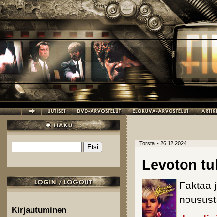
Hyppää pääsisältöön
Torstai - 26.12.2024
Etsi
Hakulomake
Levoton t
Faktaa j
noususta
Kirjautuminen